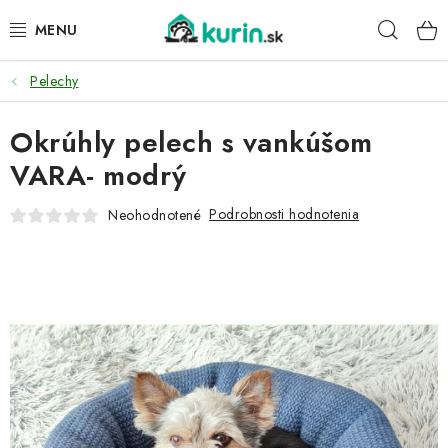
Prejsť
Hľad
na
obsah
Pelechy
PRE HYDINU
Okrúhly pelech s vankúšom
PRE PSY
VARA- modrý
PRE ZAJACE
Podrobnosti hodnotenia
Neohodnotené
PRE DETI
ZÁHRADA
DOMÁCI WELLNESS
PRE VTÁKY