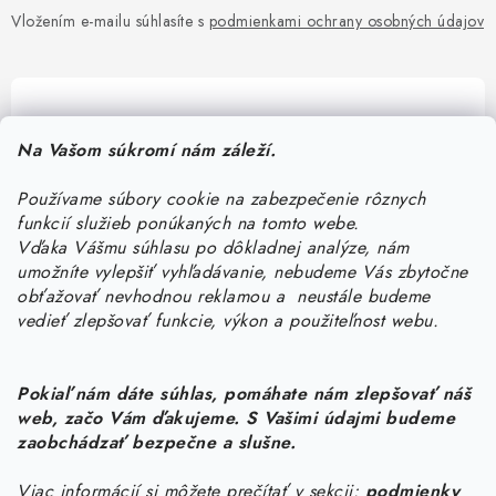
Vložením e-mailu súhlasíte s
podmienkami ochrany osobných údajov
Pomôžeme vám s výberom
Na Vašom súkromí nám záleží.
Potrebujete s niečím poradiť? Sme tu pre vás!
Používame súbory cookie na zabezpečenie rôznych
objednavky
@
kurin.sk
funkcií služieb ponúkaných na tomto webe.
0950456469
Vďaka Vášmu súhlasu po dôkladnej analýze, nám
umožníte vylepšiť vyhľadávanie, nebudeme Vás zbytočne
obťažovať nevhodnou reklamou a neustále budeme
vedieť zlepšovať funkcie, výkon a použiteľnost webu.
Pokiaľ nám dáte súhlas, pomáhate nám zlepšovať náš
web, začo Vám ďakujeme. S Vašimi údajmi budeme
Z
zaobchádzať bezpečne a slušne.
á
Viac informácií si môžete prečítať v sekcii:
podmienky