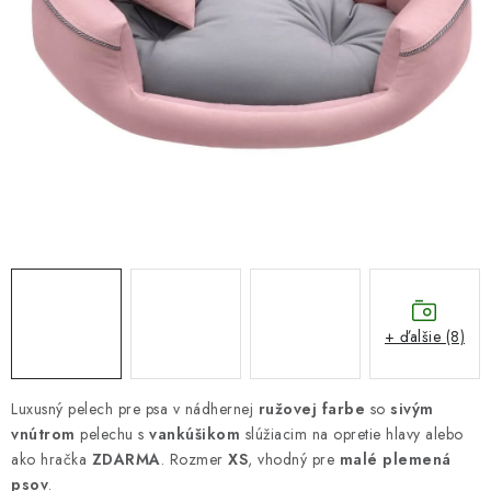
DARČEKOVÝ POUKAZ
Náš príbeh od začiatku
Doprava
Kontakt
Blog
Hodnotenie obchodu
Obchodné podmienky
Vrátenie, výmena tovaru
Pravidlá súťaží na Facebooku
+ ďalšie (8)
Luxusný pelech pre psa v nádhernej
ružovej farbe
so
sivým
vnútrom
pelechu s
vankúšikom
slúžiacim na opretie hlavy alebo
ako hračka
ZDARMA
. Rozmer
XS
, vhodný pre
malé plemená
psov
.