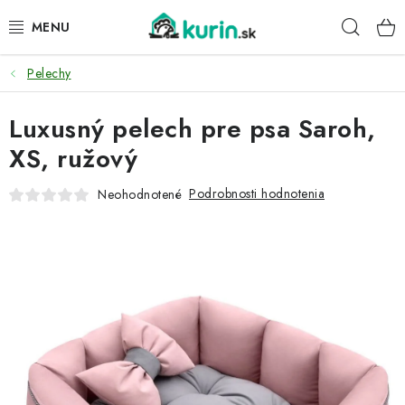
Prejsť
Hľad
na
obsah
Pelechy
PRE HYDINU
Luxusný pelech pre psa Saroh,
PRE PSY
XS, ružový
PRE ZAJACE
Podrobnosti hodnotenia
Neohodnotené
PRE DETI
ZÁHRADA
DOMÁCI WELLNESS
PRE VTÁKY