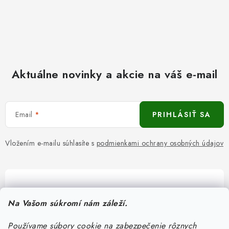
Aktuálne novinky a akcie na váš e-mail
Email
PRIHLÁSIŤ SA
Vložením e-mailu súhlasíte s
podmienkami ochrany osobných údajov
Pomôžeme vám s výberom
Na Vašom súkromí nám záleží.
Potrebujete s niečím poradiť? Sme tu pre vás!
Používame súbory cookie na zabezpečenie rôznych