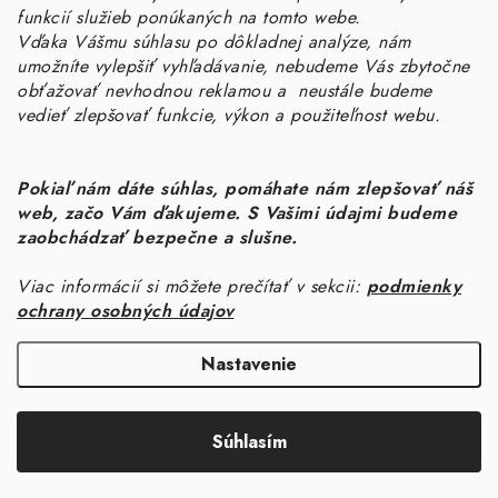
objednavky
@
kurin.sk
funkcií služieb ponúkaných na tomto webe.
0950456469
Vďaka Vášmu súhlasu po dôkladnej analýze, nám
umožníte vylepšiť vyhľadávanie, nebudeme Vás zbytočne
obťažovať nevhodnou reklamou a neustále budeme
vedieť zlepšovať funkcie, výkon a použiteľnost webu.
Pokiaľ nám dáte súhlas, pomáhate nám zlepšovať náš
web, začo Vám ďakujeme. S Vašimi údajmi budeme
Z
zaobchádzať bezpečne a slušne.
á
Viac informácií si môžete prečítať v sekcii:
podmienky
Informácie pre vás
p
ochrany osobných údajov
ä
Náš príbeh od začiatku
Facebook
t
Nastavenie
Doprava
i
Copyright 2026
KURIN.SK
. Všetky práva vyhradené.
Upraviť nastavenie
e
Kontakt
Súhlasím
cookies
Blog
Vytvoril Shoptet