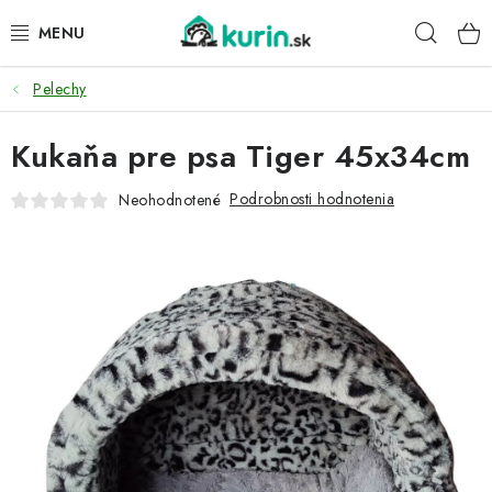
Prejsť
Hľad
na
obsah
Pelechy
PRE HYDINU
Kukaňa pre psa Tiger 45x34cm
PRE PSY
Podrobnosti hodnotenia
Neohodnotené
PRE ZAJACE
PRE DETI
ZÁHRADA
DOMÁCI WELLNESS
PRE VTÁKY