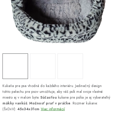
DARČEKOVÝ POUKAZ
Náš príbeh od začiatku
Doprava
Kontakt
Blog
Hodnotenie obchodu
Obchodné podmienky
Vrátenie, výmena tovaru
Pravidlá súťaží na Facebooku
Kukaňa pre psa vhodná do každého interiéru. Jedinečný design
tohto pelechu pre psov umožňuje, aby váš psík mal svoje vlastné
miesto aj v malom byte.
Súčasťou
kukane pre psíka je aj vyberateľný
mäkky vankúš
.
Možnosť prať v práčke
. Rozmer kukane:
(ŠxDxV):
45x34x31cm
Viac informácií