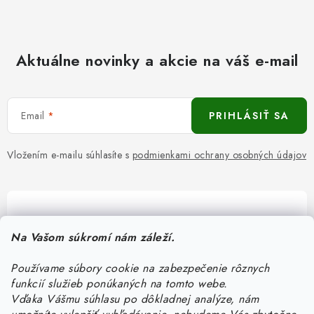
Aktuálne novinky a akcie na váš e-mail
Email
PRIHLÁSIŤ SA
Vložením e-mailu súhlasíte s
podmienkami ochrany osobných údajov
Pomôžeme vám s výberom
Na Vašom súkromí nám záleží.
Potrebujete s niečím poradiť? Sme tu pre vás!
Používame súbory cookie na zabezpečenie rôznych
objednavky
@
kurin.sk
funkcií služieb ponúkaných na tomto webe.
0950456469
Vďaka Vášmu súhlasu po dôkladnej analýze, nám