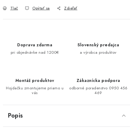
Tlač
Opýtať sa
Zdieľať
Doprava zdarma
Slovenský predajca
pri objednávke nad 1200€
a výrobca produktov
Montáž produktov
Zákaznícka podpora
Hojdačku zmontujeme priamo u
odborné poradenstvo 0950 456
vás
469
Popis