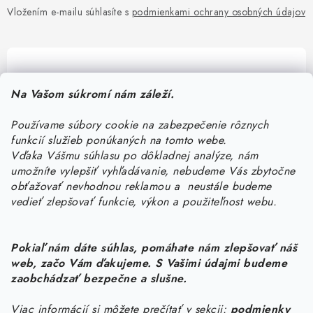
Vložením e-mailu súhlasíte s
podmienkami ochrany osobných údajov
Pomôžeme vám s výberom
Na Vašom súkromí nám záleží.
Potrebujete s niečím poradiť? Sme tu pre vás!
Používame súbory cookie na zabezpečenie rôznych
objednavky
@
kurin.sk
funkcií služieb ponúkaných na tomto webe.
0950456469
Vďaka Vášmu súhlasu po dôkladnej analýze, nám
umožníte vylepšiť vyhľadávanie, nebudeme Vás zbytočne
obťažovať nevhodnou reklamou a neustále budeme
vedieť zlepšovať funkcie, výkon a použiteľnost webu.
Pokiaľ nám dáte súhlas, pomáhate nám zlepšovať náš
web, začo Vám ďakujeme. S Vašimi údajmi budeme
Z
zaobchádzať bezpečne a slušne.
á
Viac informácií si môžete prečítať v sekcii:
podmienky