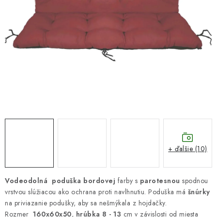
DARČEKOVÝ POUKAZ
Náš príbeh od začiatku
Doprava
Kontakt
Blog
Hodnotenie obchodu
Obchodné podmienky
Vrátenie, výmena tovaru
Pravidlá súťaží na Facebooku
+ ďalšie (10)
Vodeodolná poduška bordovej
farby s
parotesnou
spodnou
vrstvou slúžiacou ako ochrana proti navlhnutiu. Poduška má
šnúrky
na priviazanie podušky, aby sa nešmýkala z hojdačky.
Rozmer
160x60x50
,
hrúbka 8 - 13
cm v závislosti od miesta