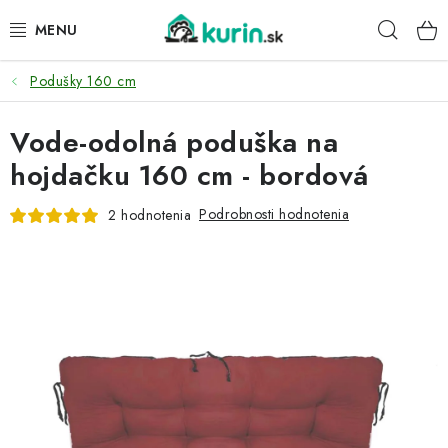
Prejsť
Hľad
na
obsah
Podušky 160 cm
PRE HYDINU
Vode-odolná poduška na
PRE PSY
hojdačku 160 cm - bordová
PRE ZAJACE
Podrobnosti hodnotenia
2 hodnotenia
PRE DETI
ZÁHRADA
DOMÁCI WELLNESS
PRE VTÁKY