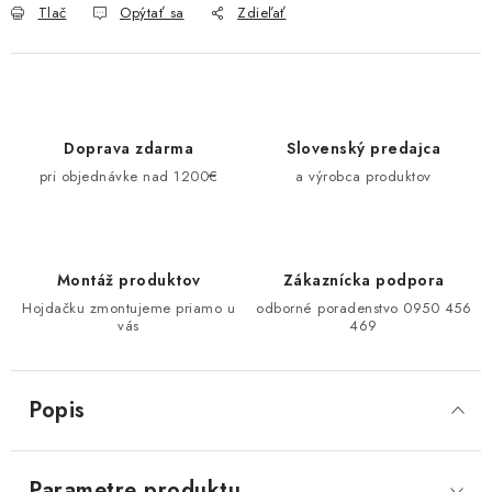
Tlač
Opýtať sa
Zdieľať
Doprava zdarma
Slovenský predajca
pri objednávke nad 1200€
a výrobca produktov
Montáž produktov
Zákaznícka podpora
Hojdačku zmontujeme priamo u
odborné poradenstvo 0950 456
vás
469
Popis
Parametre produktu