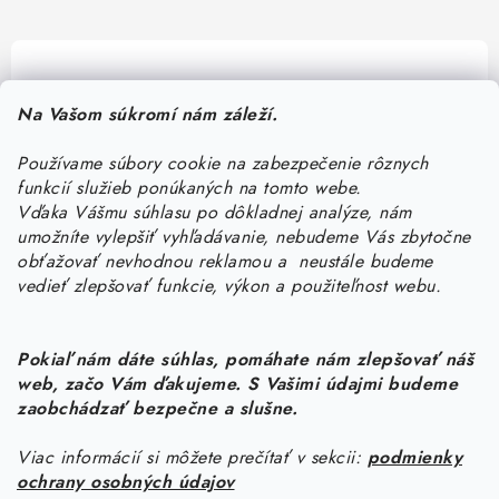
Pomôžeme vám s výberom
Na Vašom súkromí nám záleží.
Potrebujete s niečím poradiť? Sme tu pre vás!
Používame súbory cookie na zabezpečenie rôznych
objednavky
@
kurin.sk
funkcií služieb ponúkaných na tomto webe.
0950456469
Vďaka Vášmu súhlasu po dôkladnej analýze, nám
umožníte vylepšiť vyhľadávanie, nebudeme Vás zbytočne
obťažovať nevhodnou reklamou a neustále budeme
vedieť zlepšovať funkcie, výkon a použiteľnost webu.
Pokiaľ nám dáte súhlas, pomáhate nám zlepšovať náš
web, začo Vám ďakujeme. S Vašimi údajmi budeme
Z
zaobchádzať bezpečne a slušne.
á
Viac informácií si môžete prečítať v sekcii:
podmienky
Informácie pre vás
p
ochrany osobných údajov