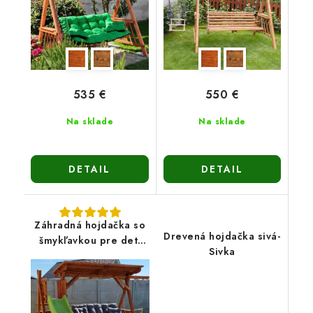
535 €
550 €
Na sklade
Na sklade
DETAIL
DETAIL
Záhradná hojdačka so
Drevená hojdačka sivá-
šmykľavkou pre deti
Sivka
Máša