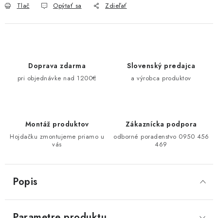
Tlač
Opýtať sa
Zdieľať
Doprava zdarma
Slovenský predajca
pri objednávke nad 1200€
a výrobca produktov
Montáž produktov
Zákaznícka podpora
Hojdačku zmontujeme priamo u
odborné poradenstvo 0950 456
vás
469
Popis
Parametre produktu