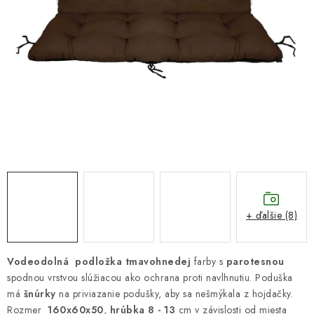
DARČEKOVÝ POUKAZ
Náš príbeh od začiatku
Doprava
Kontakt
Blog
Hodnotenie obchodu
Obchodné podmienky
Vrátenie, výmena tovaru
Pravidlá súťaží na Facebooku
+ ďalšie (8)
Vodeodolná podložka tmavohnedej
farby s
parotesnou
spodnou vrstvou slúžiacou ako ochrana proti navlhnutiu. Poduška
má
šnúrky
na priviazanie podušky, aby sa nešmýkala z hojdačky.
Rozmer
160x60x50
,
hrúbka 8 - 13
cm v závislosti od miesta