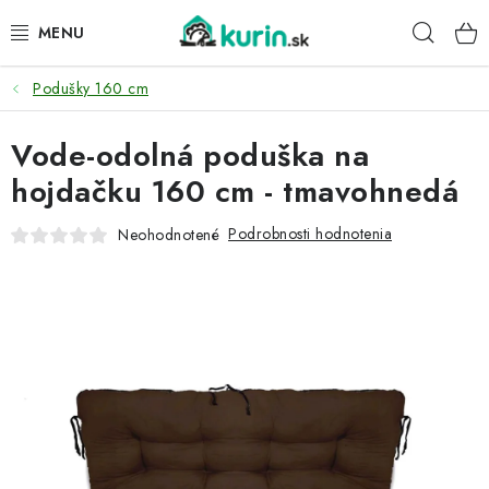
Prejsť
Hľad
na
obsah
Podušky 160 cm
PRE HYDINU
Vode-odolná poduška na
PRE PSY
hojdačku 160 cm - tmavohnedá
PRE ZAJACE
Podrobnosti hodnotenia
Neohodnotené
PRE DETI
ZÁHRADA
DOMÁCI WELLNESS
PRE VTÁKY