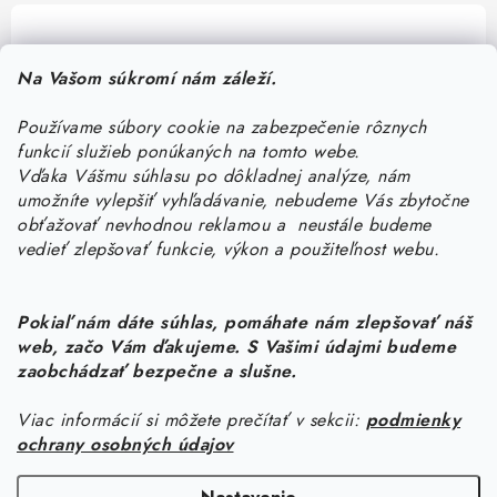
Pomôžeme vám s výberom
Na Vašom súkromí nám záleží.
Potrebujete s niečím poradiť? Sme tu pre vás!
Používame súbory cookie na zabezpečenie rôznych
objednavky
@
kurin.sk
funkcií služieb ponúkaných na tomto webe.
0950456469
Vďaka Vášmu súhlasu po dôkladnej analýze, nám
umožníte vylepšiť vyhľadávanie, nebudeme Vás zbytočne
obťažovať nevhodnou reklamou a neustále budeme
vedieť zlepšovať funkcie, výkon a použiteľnost webu.
Pokiaľ nám dáte súhlas, pomáhate nám zlepšovať náš
web, začo Vám ďakujeme. S Vašimi údajmi budeme
Z
zaobchádzať bezpečne a slušne.
á
Viac informácií si môžete prečítať v sekcii:
podmienky
Informácie pre vás
p
ochrany osobných údajov
ä
Náš príbeh od začiatku
Facebook