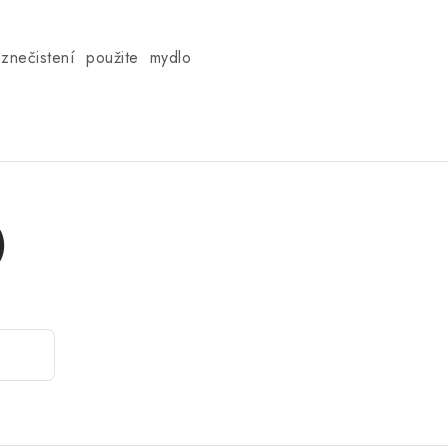
om znečistení použite mydlo
)