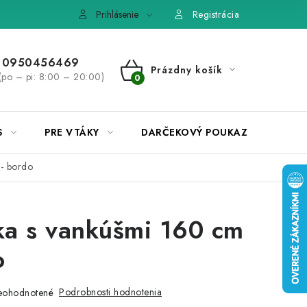
e, výmena tovaru
Pravidlá súťaží na Facebooku
Prihlásenie
Registrácia
0950456469
Prázdny košík
(po – pi: 8:00 – 20:00)
NÁKUPNÝ
KOŠÍK
S
PRE VTÁKY
DARČEKOVÝ POUKAZ
- bordo
a s vankúšmi 160 cm
o
Podrobnosti hodnotenia
eohodnotené