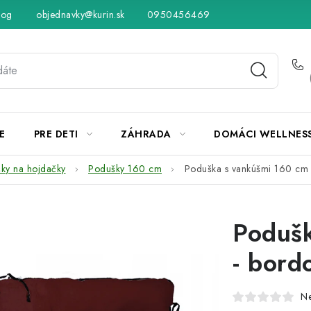
log
objednavky@kurin.sk
Hodnotenie obchodu
0950456469
Obchodné podmienky
Vráteni
E
PRE DETI
ZÁHRADA
DOMÁCI WELLNES
ky na hojdačky
Podušky 160 cm
Poduška s vankúšmi 160 cm 
Podušk
- bord
N