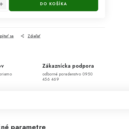
DO KOŠÍKA
pýtať sa
Zdieľať
ov
Zákaznícka podpora
priamo
odborné poradenstvo 0950
456 469
né parametre