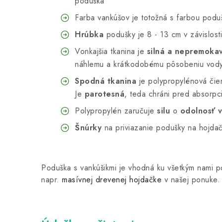
poduška
Farba vankúšov je totožná s farbou podu
Hrúbka
podušky je 8 - 13 cm v závislosti
Vonkajšia tkanina je
silná a nepremoka
náhlemu a krátkodobému pôsobeniu vod
Spodná tkanina
je polypropylénová čier
Je
parotesná
, teda chráni pred absorpc
Polypropylén zaručuje
silu
o
odolnosť v
Šnúrky
na priviazanie podušky na hojda
Poduška s vankúšikmi je vhodná ku všetkým nami
napr.
masívnej drevenej hojdačke
v našej ponuke