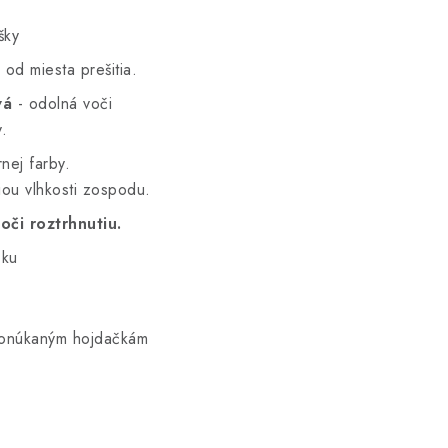
šky
 od miesta prešitia.
vá
- odolná voči
y.
nej farby.
iou vlhkosti zospodu.
oči roztrhnutiu.
čku
 ponúkaným hojdačkám
.