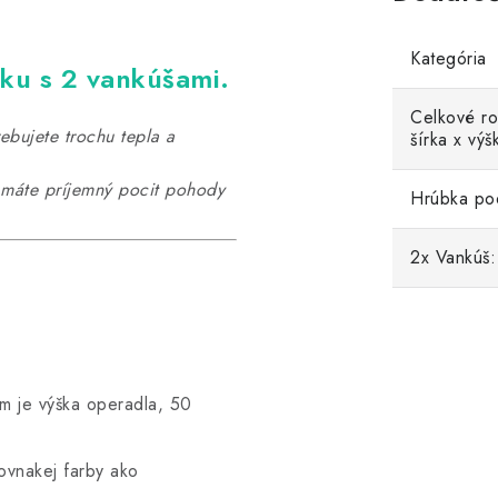
Kategória
ku s 2 vankúšami.
Celkové ro
bujete trochu tepla a
šírka x výš
, máte príjemný pocit pohody
Hrúbka po
2x Vankúš:
m je výška operadla, 50
ovnakej farby ako