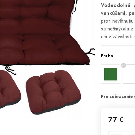
Vodeodolná p
vankúšami
,
pa
proti navlhnuti
sa nešmýkala 
cm v závislosti 
Farba
77 €
Jednotková 