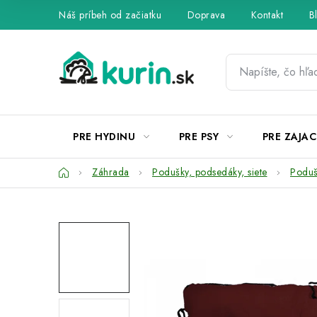
Prejsť
Náš príbeh od začiatku
Doprava
Kontakt
B
na
obsah
PRE HYDINU
PRE PSY
PRE ZAJAC
Domov
Záhrada
Podušky, podsedáky, siete
Poduš