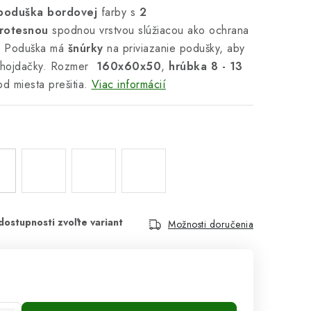
oduška bordovej
farby s
2
rotesnou
spodnou vrstvou slúžiacou ako ochrana
u. Poduška má
šnúrky
na priviazanie podušky, aby
z hojdačky. Rozmer
160x60x50
,
hrúbka 8 - 13
od miesta prešitia.
Viac informácií
Možnosti doručenia
cena: