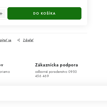
cena:
DO KOŠÍKA
pýtať sa
Zdieľať
ov
Zákaznícka podpora
priamo
odborné poradenstvo 0950
456 469