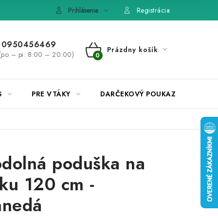
e, výmena tovaru
Pravidlá súťaží na Facebooku
Prihlásenie
Registrácia
0950456469
Prázdny košík
(po – pi: 8:00 – 20:00)
NÁKUPNÝ
KOŠÍK
S
PRE VTÁKY
DARČEKOVÝ POUKAZ
dolná poduška na
ku 120 cm -
hnedá