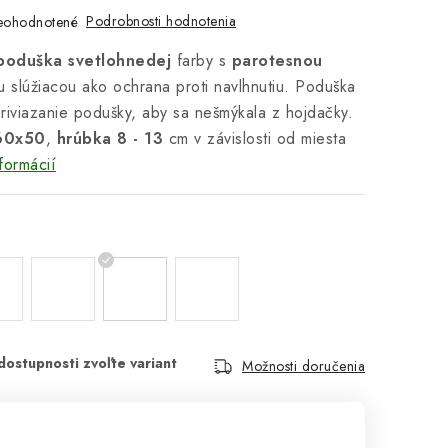
Podrobnosti hodnotenia
eohodnotené
oduška svetlohnedej
farby s
parotesnou
 slúžiacou ako ochrana proti navlhnutiu. Poduška
riviazanie podušky, aby sa nešmýkala z hojdačky.
60x50
,
hrúbka 8 - 13
cm v závislosti od miesta
formácií
Možnosti doručenia