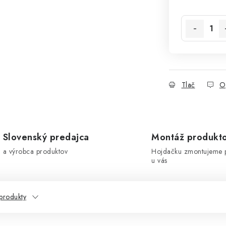
Jednotková 
Tlač
O
Slovenský predajca
Montáž produkt
a výrobca produktov
Hojdačku zmontujeme 
u vás
produkty