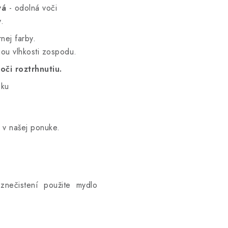
vá
- odolná voči
y.
nej farby.
iou vlhkosti zospodu.
oči roztrhnutiu.
čku
v našej ponuke.
om znečistení použite mydlo