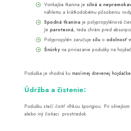
Vonkajšia tkanina je
silná a nepremoka
náhlemu a krátkodobému pôsobeniu vod
Spodná tkanina
je polypropylénová čier
Je
parotesná
, teda chráni pred absorpc
Polypropylén zaručuje
silu
o
odolnosť v
Šnúrky
na priviazanie podušky na hojda
Poduška je vhodná ku
masívnej drevenej hojdačke
Údržba a čistenie:
Podušku stačí čistiť vlhkou špongiou. Pri silnejš
alebo iný čistiaci prostriedok.