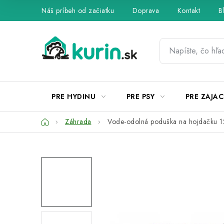
Prejsť
Náš príbeh od začiatku
Doprava
Kontakt
B
na
obsah
PRE HYDINU
PRE PSY
PRE ZAJAC
Domov
Záhrada
Vode-odolná poduška na hojdačku 1