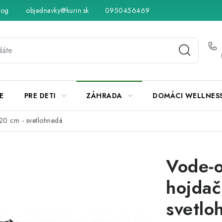
log
objednavky@kurin.sk
Hodnotenie obchodu
0950456469
Obchodné podmienky
Vráteni
E
PRE DETI
ZÁHRADA
DOMÁCI WELLNES
20 cm - svetlohnedá
Vode-o
hojdač
svetlo