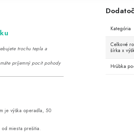
Dodatoč
Kategória
čku
Celkové ro
bujete trochu tepla a
šírka x výš
, máte príjemný pocit pohody
Hrúbka po
m je výška operadla, 50
 od miesta prešitia.