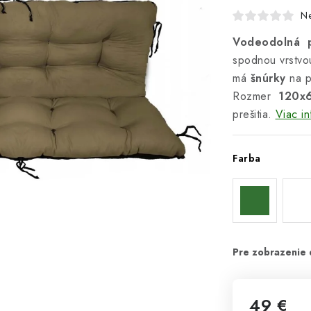
N
Vodeodolná p
spodnou vrstvou
má
šnúrky
na p
Rozmer
120x
prešitia.
Viac in
Farba
49 €