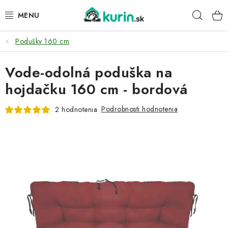
Prejsť
Hľad
na
obsah
Podušky 160 cm
PRE HYDINU
Vode-odolná poduška na
PRE PSY
hojdačku 160 cm - bordová
PRE ZAJACE
Podrobnosti hodnotenia
2 hodnotenia
PRE DETI
ZÁHRADA
DOMÁCI WELLNESS
PRE VTÁKY