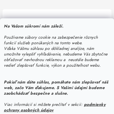
Pomôžeme vám s výberom
Na Vašom súkromí nám záleží.
Potrebujete s niečím poradiť? Sme tu pre vás!
Používame súbory cookie na zabezpečenie rôznych
objednavky
@
kurin.sk
funkcií služieb ponúkaných na tomto webe.
0950456469
Vďaka Vášmu súhlasu po dôkladnej analýze, nám
umožníte vylepšiť vyhľadávanie, nebudeme Vás zbytočne
obťažovať nevhodnou reklamou a neustále budeme
vedieť zlepšovať funkcie, výkon a použiteľnost webu.
Pokiaľ nám dáte súhlas, pomáhate nám zlepšovať náš
web, začo Vám ďakujeme. S Vašimi údajmi budeme
Z
zaobchádzať bezpečne a slušne.
á
Viac informácií si môžete prečítať v sekcii:
podmienky
Informácie pre vás
p
ochrany osobných údajov