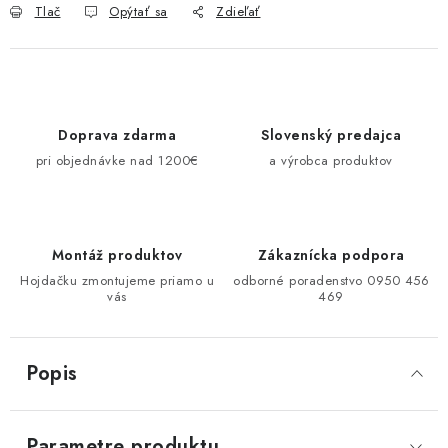
Tlač
Opýtať sa
Zdieľať
Doprava zdarma
Slovenský predajca
pri objednávke nad 1200€
a výrobca produktov
Montáž produktov
Zákaznícka podpora
Hojdačku zmontujeme priamo u
odborné poradenstvo 0950 456
vás
469
Popis
Parametre produktu