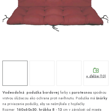
DARČEKOVÝ POUKAZ
Náš príbeh od začiatku
Doprava
Kontakt
Blog
Hodnotenie obchodu
Obchodné podmienky
Vrátenie, výmena tovaru
Pravidlá súťaží na Facebooku
+ ďalšie (10)
Vodeodolná poduška bordovej
farby s
parotesnou
spodnou
vrstvou slúžiacou ako ochrana proti navlhnutiu. Poduška má
šnúrky
na priviazanie podušky, aby sa nešmýkala z hojdačky.
Rozmer
160x60x50
,
hrúbka 8 - 13
cm v závislosti od miesta