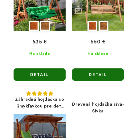
535 €
550 €
Na sklade
Na sklade
DETAIL
DETAIL
Záhradná hojdačka so
Drevená hojdačka sivá-
šmykľavkou pre deti
Sivka
Máša