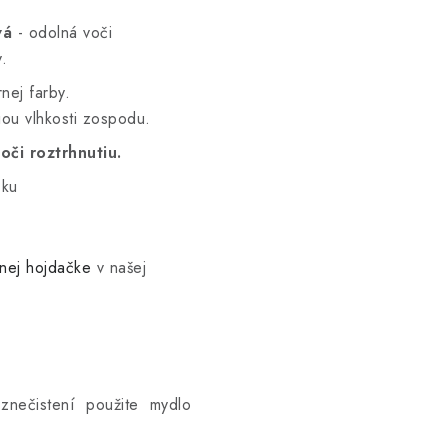
vá
- odolná voči
y.
nej farby.
iou vlhkosti zospodu.
oči roztrhnutiu.
čku
nej hojdačke
v našej
om znečistení použite mydlo