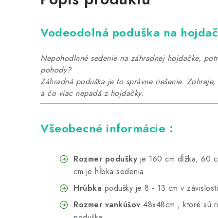
Vodeodolná poduška na hojdač
Nepohodlnné sedenie na záhradnej hojdačke, potre
pohody?
Záhradná poduška je to správne riešenie. Zohreje
a čo viac nepadá z hojdačky.
Všeobecné informácie :
Rozmer podušky
je 160 cm dĺžka, 60 c
cm je hĺbka sedenia.
Hrúbka
podušky je 8 - 13 cm v závislosti
Rozmer vankúšov
48x48cm , ktoré sú r
poduška