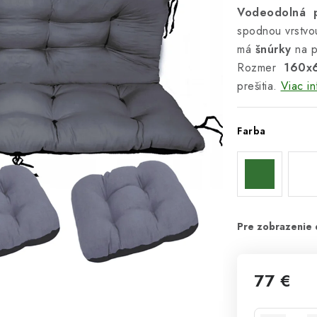
Vodeodolná p
spodnou vrstvou
má
šnúrky
na p
Rozmer
160x
prešitia.
Viac in
Farba
77 €
Jednotková 