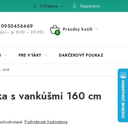
e, výmena tovaru
Pravidlá súťaží na Facebooku
Prihlásenie
Registrácia
0950456469
Prázdny košík
(po – pi: 8:00 – 20:00)
NÁKUPNÝ
KOŠÍK
S
PRE VTÁKY
DARČEKOVÝ POUKAZ
 sivá
a s vankúšmi 160 cm
Podrobnosti hodnotenia
eohodnotené