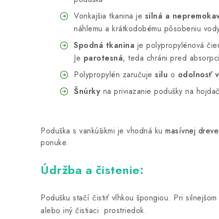
Vonkajšia tkanina je
silná a nepremoka
náhlemu a krátkodobému pôsobeniu vod
Spodná tkanina
je polypropylénová čier
Je
parotesná
, teda chráni pred absorpc
Polypropylén zaručuje
silu
o
odolnosť v
Šnúrky
na priviazanie podušky na hojda
Poduška s vankúšikmi je vhodná ku
masívnej dreve
ponuke.
Údržba a čistenie:
Podušku stačí čistiť vlhkou špongiou. Pri silnejš
alebo iný čistiaci prostriedok.