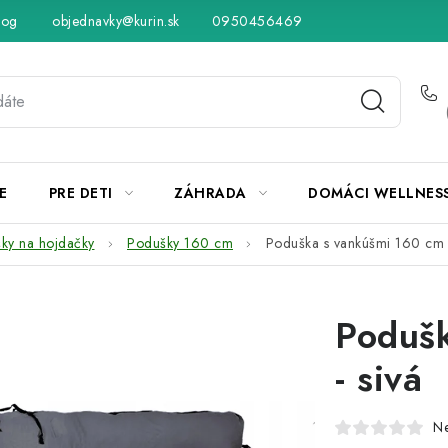
log
objednavky@kurin.sk
Hodnotenie obchodu
0950456469
Obchodné podmienky
Vráteni
E
PRE DETI
ZÁHRADA
DOMÁCI WELLNES
ky na hojdačky
Podušky 160 cm
Poduška s vankúšmi 160 cm -
Podušk
- sivá
N