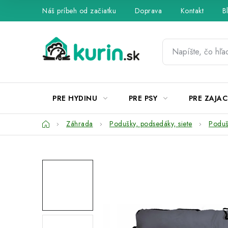
Prejsť
Náš príbeh od začiatku
Doprava
Kontakt
B
na
obsah
PRE HYDINU
PRE PSY
PRE ZAJAC
Domov
Záhrada
Podušky, podsedáky, siete
Poduš