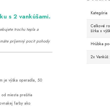
Kategória
ku s 2 vankúšami.
Celkové ro
bujete trochu tepla a
šírka x výš
, máte príjemný pocit pohody
Hrúbka po
2x Vankúš:
m je výška operadla, 50
 od miesta prešitia
ovnakej farby ako