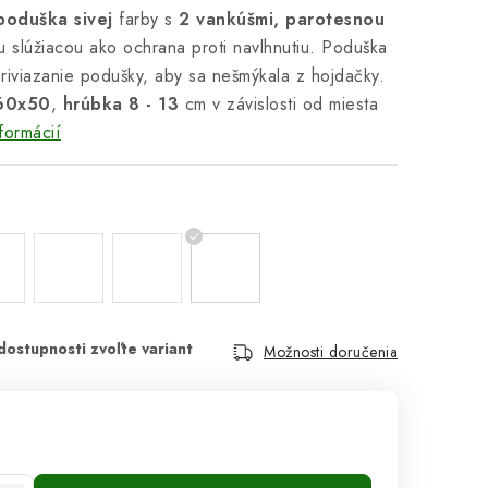
oduška sivej
farby s
2 vankúšmi,
parotesnou
 slúžiacou ako ochrana proti navlhnutiu. Poduška
riviazanie podušky, aby sa nešmýkala z hojdačky.
60x50
,
hrúbka 8 - 13
cm v závislosti od miesta
formácií
Možnosti doručenia
cena: