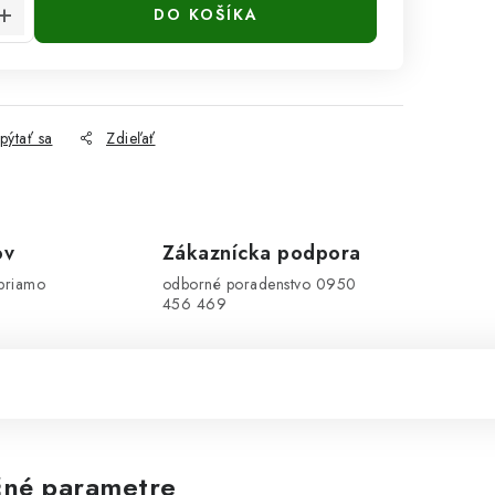
DO KOŠÍKA
pýtať sa
Zdieľať
ov
Zákaznícka podpora
priamo
odborné poradenstvo 0950
456 469
né parametre