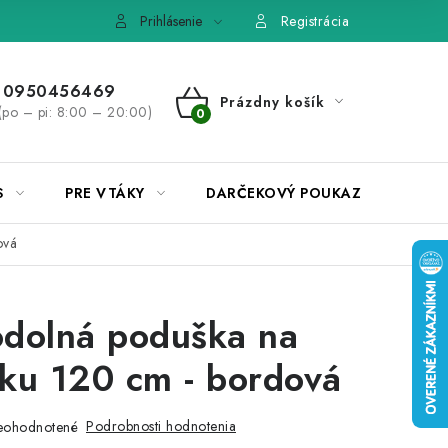
e, výmena tovaru
Pravidlá súťaží na Facebooku
Prihlásenie
Registrácia
0950456469
Prázdny košík
(po – pi: 8:00 – 20:00)
NÁKUPNÝ
KOŠÍK
S
PRE VTÁKY
DARČEKOVÝ POUKAZ
ová
dolná poduška na
ku 120 cm - bordová
Podrobnosti hodnotenia
eohodnotené