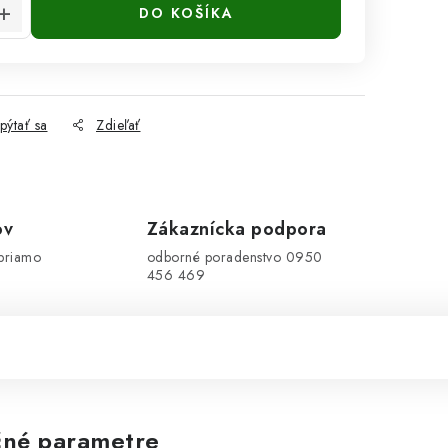
DO KOŠÍKA
pýtať sa
Zdieľať
ov
Zákaznícka podpora
priamo
odborné poradenstvo 0950
456 469
né parametre