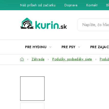
Prejsť
Náš príbeh od začiatku
Doprava
Kontakt
B
na
obsah
PRE HYDINU
PRE PSY
PRE ZAJAC
Domov
Záhrada
Podušky, podsedáky, siete
Poduš