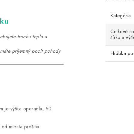
Kategória
čku
Celkové ro
bujete trochu tepla a
šírka x výš
, máte príjemný pocit pohody
Hrúbka po
m je výška operadla, 50
 od miesta prešitia.