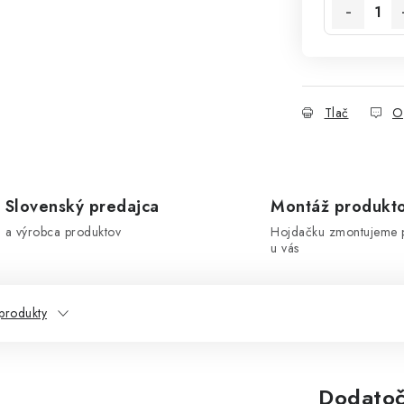
Tlač
O
Slovenský predajca
Montáž produkt
a výrobca produktov
Hojdačku zmontujeme 
u vás
produkty
Dodatoč