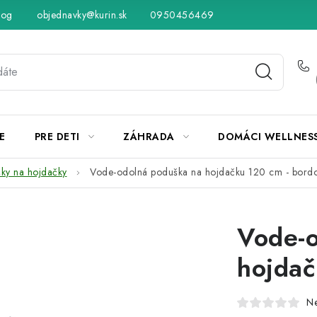
log
objednavky@kurin.sk
Hodnotenie obchodu
0950456469
Obchodné podmienky
Vráteni
E
PRE DETI
ZÁHRADA
DOMÁCI WELLNES
ky na hojdačky
Vode-odolná poduška na hojdačku 120 cm - bord
Vode-o
hojdač
N