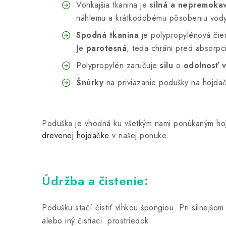
Vonkajšia tkanina je
silná a nepremoka
náhlemu a krátkodobému pôsobeniu vod
Spodná tkanina
je polypropylénová čier
Je
parotesná
, teda chráni pred absorpc
Polypropylén zaručuje
silu
o
odolnosť v
Šnúrky
na priviazanie podušky na hojda
Poduška je vhodná ku všetkým nami ponúkaným h
drevenej hojdačke
v našej ponuke.
Údržba a čistenie:
Podušku stačí čistiť vlhkou špongiou. Pri silnejš
alebo iný čistiaci prostriedok.