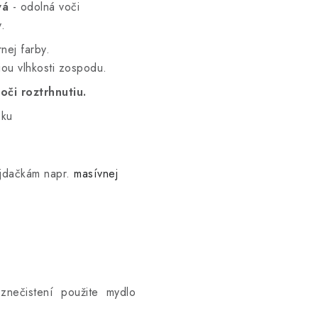
vá
- odolná voči
y.
nej farby.
iou vlhkosti zospodu.
oči roztrhnutiu.
čku
ojdačkám napr.
masívnej
om znečistení použite mydlo