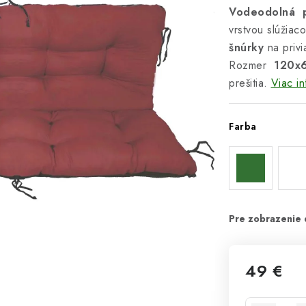
Vodeodolná p
vrstvou slúžiac
šnúrky
na privi
Rozmer
120x
prešitia.
Viac in
Farba
49 €
Jednotková 