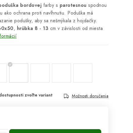
oduška bordovej
farby s
parotesnou
spodnou
ou ako ochrana proti navlhnutiu. Poduška má
azanie podušky, aby sa nešmýkala z hojdačky.
60x50
,
hrúbka 8 - 13
cm v závislosti od miesta
formácií
Možnosti doručenia
cena: