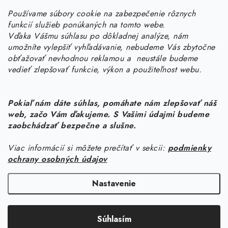
Používame súbory cookie na zabezpečenie rôznych
objednavky
@
kurin.sk
funkcií služieb ponúkaných na tomto webe.
0950456469
Vďaka Vášmu súhlasu po dôkladnej analýze, nám
umožníte vylepšiť vyhľadávanie, nebudeme Vás zbytočne
obťažovať nevhodnou reklamou a neustále budeme
vedieť zlepšovať funkcie, výkon a použiteľnost webu.
Pokiaľ nám dáte súhlas, pomáhate nám zlepšovať náš
web, začo Vám ďakujeme. S Vašimi údajmi budeme
Z
zaobchádzať bezpečne a slušne.
á
Viac informácií si môžete prečítať v sekcii:
podmienky
Informácie pre vás
p
ochrany osobných údajov
ä
Náš príbeh od začiatku
Facebook
t
Nastavenie
Doprava
i
Copyright 2026
KURIN.SK
. Všetky práva vyhradené.
Upraviť nastavenie
e
Kontakt
Súhlasím
cookies