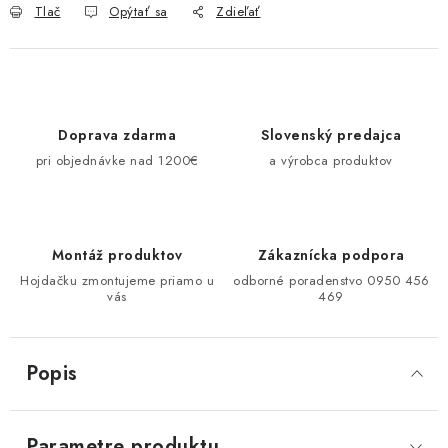
Tlač
Opýtať sa
Zdieľať
Doprava zdarma
Slovenský predajca
pri objednávke nad 1200€
a výrobca produktov
Montáž produktov
Zákaznícka podpora
Hojdačku zmontujeme priamo u
odborné poradenstvo 0950 456
vás
469
Popis
Parametre produktu