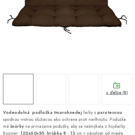
DARČEKOVÝ POUKAZ
Náš príbeh od začiatku
Doprava
Kontakt
Blog
Hodnotenie obchodu
Obchodné podmienky
Vrátenie, výmena tovaru
Pravidlá súťaží na Facebooku
+ ďalšie (8)
Vodeodolná podložka tmavohnedej
farby s
parotesnou
spodnou vrstvou slúžiacou ako ochrana proti navlhnutiu. Poduška
má
šnúrky
na priviazanie podušky, aby sa nešmýkala z hojdačky.
Rozmer
120x60x50
,
hrúbka 8 - 13
cm v závislosti od miesta