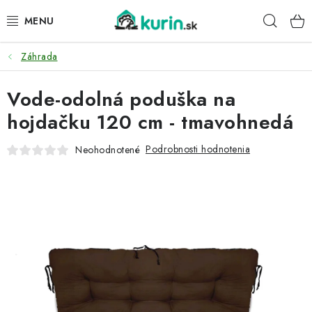
Prejsť
Hľad
na
obsah
Záhrada
PRE HYDINU
Vode-odolná poduška na
PRE PSY
hojdačku 120 cm - tmavohnedá
PRE ZAJACE
Podrobnosti hodnotenia
Neohodnotené
PRE DETI
ZÁHRADA
DOMÁCI WELLNESS
PRE VTÁKY