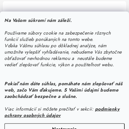
Pomôžeme vám s výberom
Na Vašom súkromí nám záleží.
Potrebujete s niečím poradiť? Sme tu pre vás!
Používame súbory cookie na zabezpečenie rôznych
objednavky
@
kurin.sk
funkcií služieb ponúkaných na tomto webe.
0950456469
Vďaka Vášmu súhlasu po dôkladnej analýze, nám
umožníte vylepšiť vyhľadávanie, nebudeme Vás zbytočne
obťažovať nevhodnou reklamou a neustále budeme
vedieť zlepšovať funkcie, výkon a použiteľnost webu.
Pokiaľ nám dáte súhlas, pomáhate nám zlepšovať náš
web, začo Vám ďakujeme. S Vašimi údajmi budeme
Z
zaobchádzať bezpečne a slušne.
á
Viac informácií si môžete prečítať v sekcii:
podmienky
Informácie pre vás
p
ochrany osobných údajov
ä
Náš príbeh od začiatku
Facebook