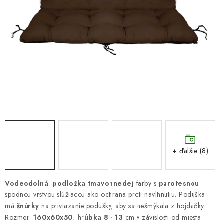
DARČEKOVÝ POUKAZ
Náš príbeh od začiatku
Doprava
Kontakt
Blog
Hodnotenie obchodu
Obchodné podmienky
Vrátenie, výmena tovaru
Pravidlá súťaží na Facebooku
+ ďalšie (8)
Vodeodolná podložka tmavohnedej
farby s
parotesnou
spodnou vrstvou slúžiacou ako ochrana proti navlhnutiu. Poduška
má
šnúrky
na priviazanie podušky, aby sa nešmýkala z hojdačky.
Rozmer
160x60x50
,
hrúbka 8 - 13
cm v závislosti od miesta