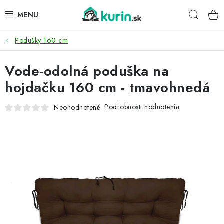
Prejsť
Hľad
na
obsah
Podušky 160 cm
PRE HYDINU
Vode-odolná poduška na
PRE PSY
hojdačku 160 cm - tmavohnedá
PRE ZAJACE
Podrobnosti hodnotenia
Neohodnotené
PRE DETI
ZÁHRADA
DOMÁCI WELLNESS
PRE VTÁKY