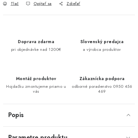
Tlač
Opýtať sa
Zdieľať
Doprava zdarma
Slovenský predajca
pri objednávke nad 1200€
a výrobca produktov
Montáž produktov
Zákaznícka podpora
Hojdačku zmontujeme priamo u
odborné poradenstvo 0950 456
vás
469
Popis
Parametre produktu