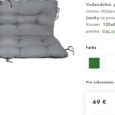
Vodeodolná p
vrstvou slúžiac
šnúrky
na privi
Rozmer
120x
prešitia.
Viac in
Farba
49 €
Jednotková 