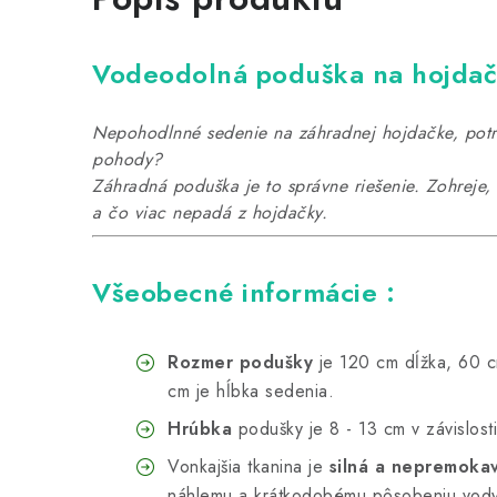
Vodeodolná poduška na hojda
Nepohodlnné sedenie na záhradnej hojdačke, potre
pohody?
Záhradná poduška je to správne riešenie. Zohreje
a čo viac nepadá z hojdačky.
Všeobecné informácie :
Rozmer podušky
je 120 cm dĺžka, 60 c
cm je hĺbka sedenia.
Hrúbka
podušky je 8 - 13 cm v závislosti
Vonkajšia tkanina je
silná a nepremoka
náhlemu a krátkodobému pôsobeniu vod