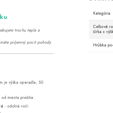
Kategória
čku
Celkové ro
bujete trochu tepla a
šírka x výš
, máte príjemný pocit pohody
Hrúbka po
m je výška operadla, 50
 od miesta prešitia.
vá
- odolná voči
y.