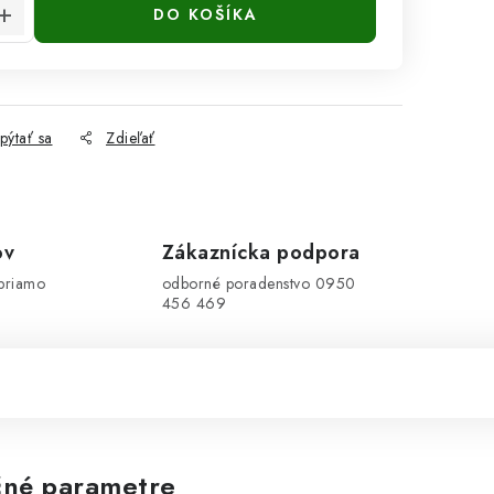
DO KOŠÍKA
pýtať sa
Zdieľať
ov
Zákaznícka podpora
priamo
odborné poradenstvo 0950
456 469
né parametre