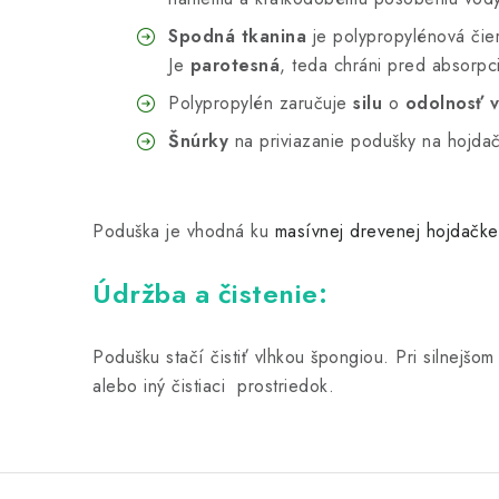
Spodná tkanina
je polypropylénová čier
Je
parotesná
, teda chráni pred absorpc
Polypropylén zaručuje
silu
o
odolnosť v
Šnúrky
na priviazanie podušky na hojda
Poduška je vhodná ku
masívnej drevenej hojdačke
Údržba a čistenie:
Podušku stačí čistiť vlhkou špongiou. Pri silnejš
alebo iný čistiaci prostriedok.