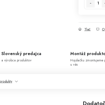
Tlač
O
Slovenský predajca
Montáž produkt
a výrobca produktov
Hojdačku zmontujeme 
u vás
produkty
Dodatoč