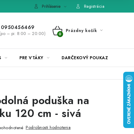
e, výmena tovaru
Pravidlá súťaží na Facebooku
Prihlásenie
Registrácia
0950456469
Prázdny košík
(po – pi: 8:00 – 20:00)
NÁKUPNÝ
KOŠÍK
S
PRE VTÁKY
DARČEKOVÝ POUKAZ
dolná poduška na
ku 120 cm - sivá
Podrobnosti hodnotenia
eohodnotené