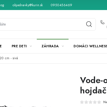
log
objednavky@kurin.sk
Hodnotenie obchodu
0950456469
Obchodné podmienky
Vráteni
E
PRE DETI
ZÁHRADA
DOMÁCI WELLNES
20 cm - sivá
Vode-o
hojdač
N