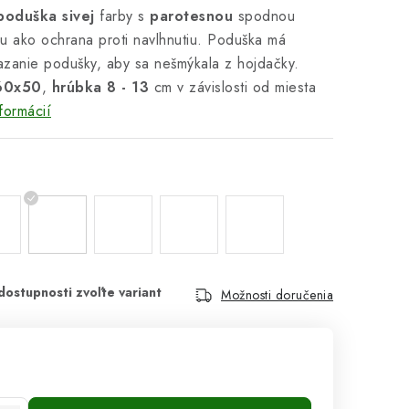
oduška sivej
farby s
parotesnou
spodnou
ou ako ochrana proti navlhnutiu. Poduška má
azanie podušky, aby sa nešmýkala z hojdačky.
60x50
,
hrúbka 8 - 13
cm v závislosti od miesta
formácií
Možnosti doručenia
cena: