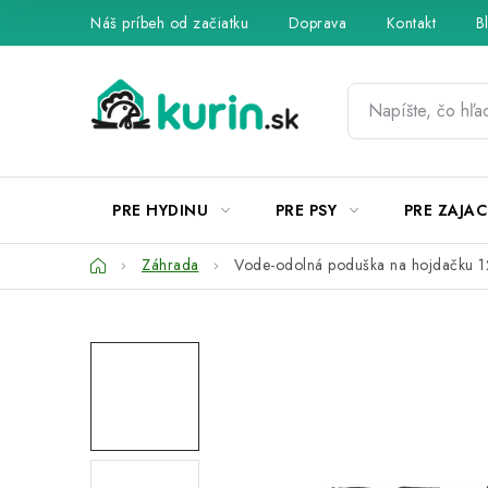
Prejsť
Náš príbeh od začiatku
Doprava
Kontakt
B
na
obsah
PRE HYDINU
PRE PSY
PRE ZAJAC
Domov
Záhrada
Vode-odolná poduška na hojdačku 1