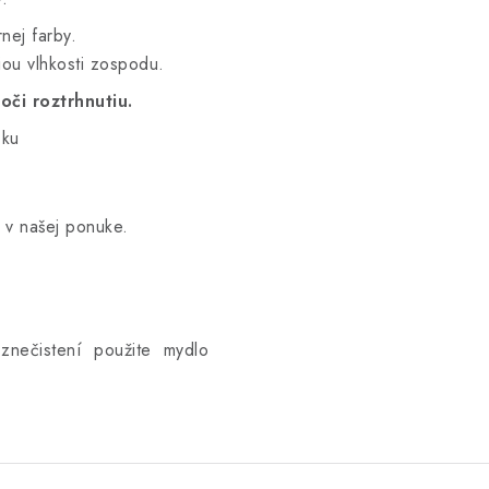
nej farby.
iou vlhkosti zospodu.
oči roztrhnutiu.
čku
v našej ponuke.
om znečistení použite mydlo