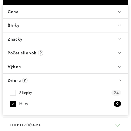
DARČEKOVÝ POUKAZ
Cena
Náš príbeh od začiatku
Doprava
Kontakt
Blog
Štítky
Hodnotenie obchodu
Obchodné podmienky
Vrátenie, výmena tovaru
Pravidlá súťaží na Facebooku
Značky
Počet sliepok
?
Výbeh
Zviera
?
Sliepky
24
Husy
9
V
R
ODPORÚČAME
ý
a