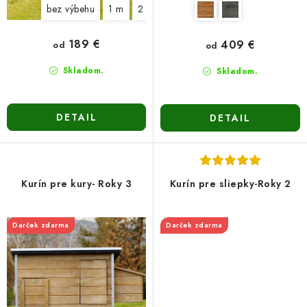
bez výbehu
1 m
2 m
3 m
189 €
409 €
od
od
Skladom.
Skladom.
DETAIL
DETAIL
Kurín pre kury- Roky 3
Kurín pre sliepky-Roky 2
Darček zdarma
Darček zdarma