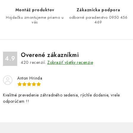
s
u
Montáž produktov
Zákaznícka podpora
Hojdačku zmontujeme priamo u
odborné poradenstvo 0950 456
vás
469
Overené zákazníkmi
4.9
420
recenzií.
Zobraziť všetky recenzie
Anton Hrinda
Kvalitné prevedenie záhradného sedenia, rýchle dodanie, vrele
odporúčam !!