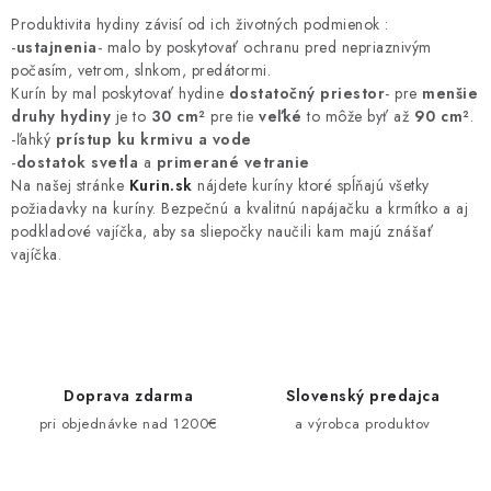
v
Produktivita hydiny závisí od ich životných podmienok :
l
-
ustajnenia
- malo by poskytovať ochranu pred nepriaznivým
á
počasím, vetrom, slnkom, predátormi.
Kurín by mal poskytovať hydine
dostatočný priestor
- pre
menšie
d
druhy hydiny
je to
30 cm²
pre tie
veľké
to môže byť až
90 cm²
.
a
-ľahký
prístup ku krmivu a vode
c
-
dostatok svetla
a
primerané vetranie
i
Na našej stránke
Kurin.sk
nájdete kuríny ktoré spĺňajú všetky
požiadavky na kuríny. Bezpečnú a kvalitnú napájačku a krmítko a aj
e
podkladové vajíčka, aby sa sliepočky naučili kam majú znášať
p
vajíčka.
r
v
k
y
v
Doprava zdarma
Slovenský predajca
ý
pri objednávke nad 1200€
a výrobca produktov
p
i