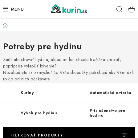
Prejsť
Hľad
na
obsah
Domov
PRE HYDINU
PRE PSY
Potreby pre hydinu
PRE ZAJACE
Začínate chovať hydinu, alebo im len chcete trošičku zmeniť,
poprípade vylepšiť bývanie?
Nezabudnite sa zamyslieť čo Vaše sliepočky potrebujú aby Vám dali
PRE DETI
to čo od nich očakávate.
ZÁHRADA
Kuríny
Automatické dvierka
DOMÁCI WELLNESS
Príslušenstvo pre
Výbeh pre hydinu
hydinu
PRE VTÁKY
FILTROVAŤ PRODUKTY