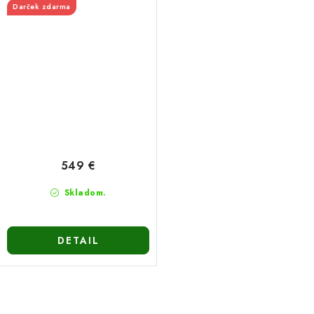
Darček zdarma
549 €
Skladom.
DETAIL
O