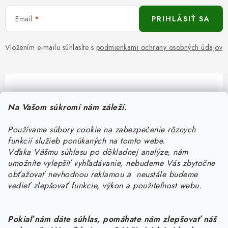
Email
PRIHLÁSIŤ SA
Vložením e-mailu súhlasíte s
podmienkami ochrany osobných údajov
Pomôžeme vám s výberom
Na Vašom súkromí nám záleží.
Potrebujete s niečím poradiť? Sme tu pre vás!
Používame súbory cookie na zabezpečenie rôznych
objednavky
@
kurin.sk
funkcií služieb ponúkaných na tomto webe.
0950456469
Vďaka Vášmu súhlasu po dôkladnej analýze, nám
umožníte vylepšiť vyhľadávanie, nebudeme Vás zbytočne
obťažovať nevhodnou reklamou a neustále budeme
vedieť zlepšovať funkcie, výkon a použiteľnost webu.
Pokiaľ nám dáte súhlas, pomáhate nám zlepšovať náš