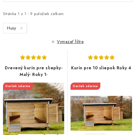
p
d
i
e
Stránka
1
z
1
-
9
položiek celkom
s
n
Husy
p
i
r
e
Vymazať filtre
o
p
d
r
u
o
Drevený kurín pre sliepky-
Kurín pre 10 sliepok Roky 4
k
d
Malý- Roky 1-
t
u
Darček zdarma
Darček zdarma
o
k
v
t
o
v