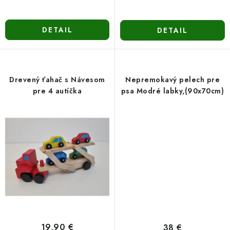
DETAIL
DETAIL
Drevený ťahač s Návesom
Nepremokavý pelech pre
pre 4 autíčka
psa Modré labky,(90x70cm)
19,90 €
38 €