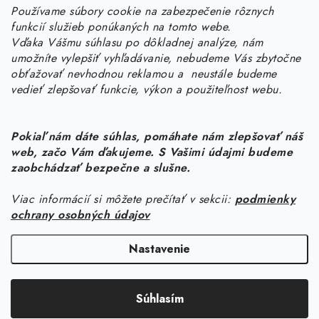
Používame súbory cookie na zabezpečenie rôznych
objednavky
@
kurin.sk
funkcií služieb ponúkaných na tomto webe.
0950456469
Vďaka Vášmu súhlasu po dôkladnej analýze, nám
umožníte vylepšiť vyhľadávanie, nebudeme Vás zbytočne
obťažovať nevhodnou reklamou a neustále budeme
vedieť zlepšovať funkcie, výkon a použiteľnost webu.
Pokiaľ nám dáte súhlas, pomáhate nám zlepšovať náš
web, začo Vám ďakujeme. S Vašimi údajmi budeme
Z
zaobchádzať bezpečne a slušne.
á
Viac informácií si môžete prečítať v sekcii:
podmienky
Informácie pre vás
p
ochrany osobných údajov
ä
Náš príbeh od začiatku
Facebook
t
Nastavenie
Doprava
i
Copyright 2026
KURIN.SK
. Všetky práva vyhradené.
Upraviť nastavenie
e
Kontakt
Súhlasím
cookies
Blog
Vytvoril Shoptet