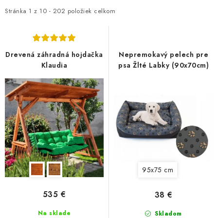
DARČEKOVÝ POUKAZ
i
e
Stránka
1
z
10
-
202
položiek celkom
s
n
Náš príbeh od začiatku
Doprava
Kontakt
Blog
p
i
Hodnotenie obchodu
Obchodné podmienky
r
e
Drevená záhradná hojdačka
Nepremokavý pelech pre
Vrátenie, výmena tovaru
Pravidlá súťaží na Facebooku
o
p
Klaudia
psa Žlté Labky (90x70cm)
d
r
u
o
k
d
t
u
o
k
v
t
o
95x75 cm
v
535 €
38 €
Na sklade
Skladom