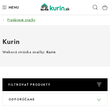
Prejsť
Hľad
na
obsah
Predávané značky
PRE HYDINU
PRE PSY
Kurin
PRE ZAJACE
Webová stránka značky:
Kurin
PRE DETI
ZÁHRADA
DOMÁCI WELLNESS
FILTROVAŤ PRODUKTY
V
R
PRE VTÁKY
ODPORÚČAME
ý
a
p
d