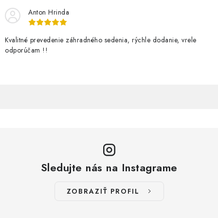
k
i
y
Anton Hrinda
e
v
ý
Kvalitné prevedenie záhradného sedenia, rýchle dodanie, vrele
p
odporúčam !!
i
s
u
Sledujte nás na Instagrame
ZOBRAZIŤ PROFIL