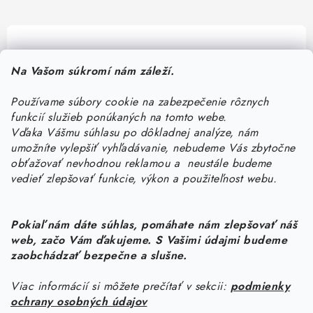
Pomôžeme vám s výberom
Na Vašom súkromí nám záleží.
Potrebujete s niečím poradiť? Sme tu pre vás!
Používame súbory cookie na zabezpečenie rôznych
objednavky
@
kurin.sk
funkcií služieb ponúkaných na tomto webe.
0950456469
Vďaka Vášmu súhlasu po dôkladnej analýze, nám
umožníte vylepšiť vyhľadávanie, nebudeme Vás zbytočne
obťažovať nevhodnou reklamou a neustále budeme
vedieť zlepšovať funkcie, výkon a použiteľnost webu.
Pokiaľ nám dáte súhlas, pomáhate nám zlepšovať náš
web, začo Vám ďakujeme. S Vašimi údajmi budeme
Z
zaobchádzať bezpečne a slušne.
á
Viac informácií si môžete prečítať v sekcii:
podmienky
Informácie pre vás
p
ochrany osobných údajov