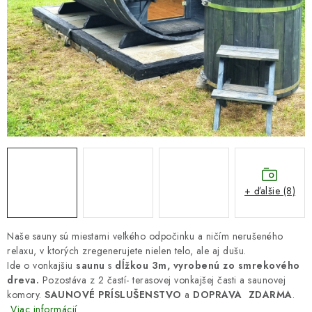
DARČEKOVÝ POUKAZ
Náš príbeh od začiatku
Doprava
Kontakt
Blog
Hodnotenie obchodu
Obchodné podmienky
Vrátenie, výmena tovaru
Pravidlá súťaží na Facebooku
+ ďalšie (8)
Naše sauny sú miestami veľkého odpočinku a ničím nerušeného
relaxu, v ktorých zregenerujete nielen telo, ale aj dušu.
Ide o vonkajšiu
saunu
s
dĺžkou 3m, vyrobenú zo smrekového
dreva.
Pozostáva z 2 častí- terasovej vonkajšej časti a saunovej
komory.
SAUNOVÉ PRÍSLUŠENSTVO
a
DOPRAVA
ZDARMA
.
Viac informácií