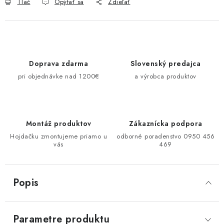
Tlač
Opýtať sa
Zdieľať
Doprava zdarma
Slovenský predajca
pri objednávke nad 1200€
a výrobca produktov
Montáž produktov
Zákaznícka podpora
Hojdačku zmontujeme priamo u
odborné poradenstvo 0950 456
vás
469
Popis
Parametre produktu