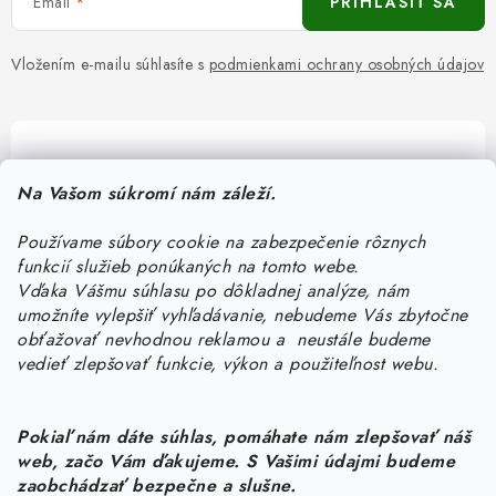
Email
PRIHLÁSIŤ SA
Vložením e-mailu súhlasíte s
podmienkami ochrany osobných údajov
Pomôžeme vám s výberom
Na Vašom súkromí nám záleží.
Potrebujete s niečím poradiť? Sme tu pre vás!
Používame súbory cookie na zabezpečenie rôznych
objednavky
@
kurin.sk
funkcií služieb ponúkaných na tomto webe.
0950456469
Vďaka Vášmu súhlasu po dôkladnej analýze, nám
umožníte vylepšiť vyhľadávanie, nebudeme Vás zbytočne
obťažovať nevhodnou reklamou a neustále budeme
vedieť zlepšovať funkcie, výkon a použiteľnost webu.
Pokiaľ nám dáte súhlas, pomáhate nám zlepšovať náš
web, začo Vám ďakujeme. S Vašimi údajmi budeme
Z
zaobchádzať bezpečne a slušne.