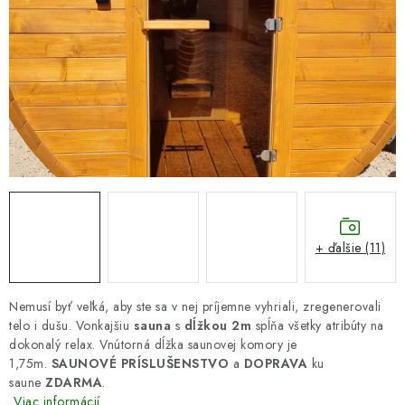
DARČEKOVÝ POUKAZ
Náš príbeh od začiatku
Doprava
Kontakt
Blog
Hodnotenie obchodu
Obchodné podmienky
Vrátenie, výmena tovaru
Pravidlá súťaží na Facebooku
+ ďalšie (11)
Nemusí byť veľká, aby ste sa v nej príjemne vyhriali, zregenerovali
telo i dušu. Vonkajšiu
sauna
s
dĺžkou 2m
spĺňa všetky atribúty na
dokonalý relax. Vnútorná dĺžka saunovej komory je
1,75m.
SAUNOVÉ PRÍSLUŠENSTVO
a
DOPRAVA
ku
saune
ZDARMA
.
Viac informácií