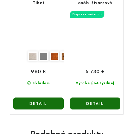
Tibet
osôb- štvorcová
Doprava zadarmo
960 €
5 730 €
Skladom
Výroba (3-4 týždne)
DETAIL
DETAIL
Podobné produkty