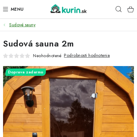
Prejsť
Hľad
na
obsah
Sudové sauny
PRE HYDINU
Sudová sauna 2m
PRE PSY
Podrobnosti hodnotenia
Neohodnotené
PRE ZAJACE
Doprava zadarmo
PRE DETI
ZÁHRADA
DOMÁCI WELLNESS
PRE VTÁKY