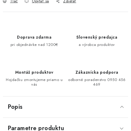
Tlač
Opýtať sa
Zdieľať
Doprava zdarma
Slovenský predajca
pri objednávke nad 1200€
a výrobca produktov
Montáž produktov
Zákaznícka podpora
Hojdačku zmontujeme priamo u
odborné poradenstvo 0950 456
vás
469
Popis
Parametre produktu