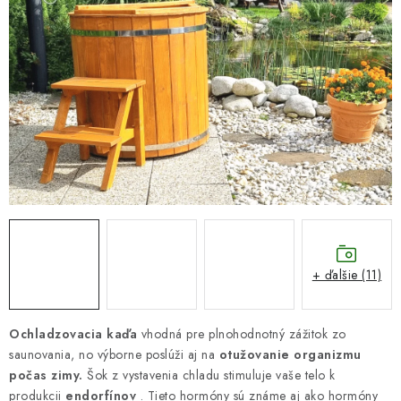
DARČEKOVÝ POUKAZ
Náš príbeh od začiatku
Doprava
Kontakt
Blog
Hodnotenie obchodu
Obchodné podmienky
Vrátenie, výmena tovaru
Pravidlá súťaží na Facebooku
+ ďalšie (11)
Ochladzovacia kaďa
vhodná pre plnohodnotný zážitok zo
saunovania, no výborne poslúži aj na
otužovanie organizmu
počas zimy.
Šok z vystavenia chladu stimuluje vaše telo k
produkcii
endorfínov
. Tieto hormóny sú známe aj ako hormóny