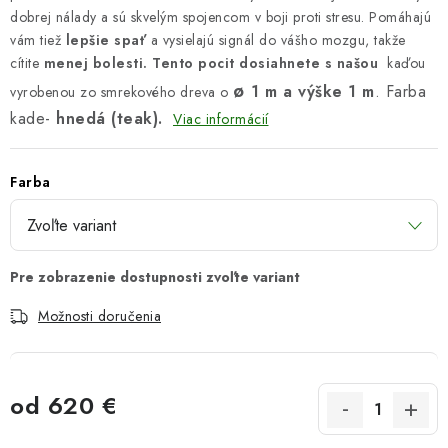
dobrej nálady a sú skvelým spojencom v boji proti stresu. Pomáhajú
vám tiež
lepšie spať
a vysielajú signál do vášho mozgu, takže
cítite
menej bolesti. Tento pocit dosiahnete s našou
kaďou
ø
1 m a výške 1 m
.
Farba
vyrobenou zo smrekového dreva o
kade-
hnedá (teak).
Viac informácií
Farba
Možnosti doručenia
od
620 €
Jednotková cena: