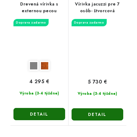
Drevená vírivka s
Vírivka jacuzzi pre 7
externou pecou
osôb- štvorcová
Doprava zadarmo
Doprava zadarmo
4 295 €
5 730 €
Výroba (3-4 týždne)
Výroba (3-4 týždne)
DETAIL
DETAIL