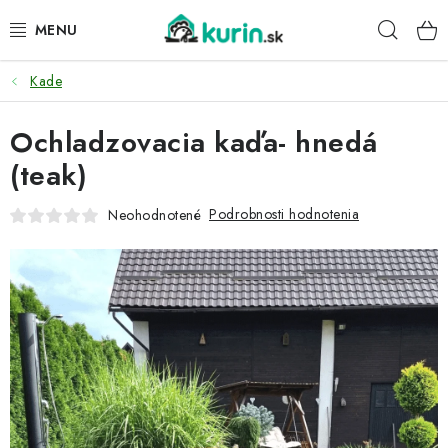
Prejsť
Hľad
na
obsah
Kade
PRE HYDINU
Ochladzovacia kaďa- hnedá
PRE PSY
(teak)
PRE ZAJACE
Podrobnosti hodnotenia
Neohodnotené
PRE DETI
ZÁHRADA
DOMÁCI WELLNESS
PRE VTÁKY