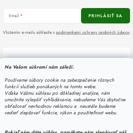
Email
PRIHLÁSIŤ SA
Vložením e-mailu súhlasíte s
podmienkami ochrany osobných údajov
Pomôžeme vám s výberom
Na Vašom súkromí nám záleží.
Potrebujete s niečím poradiť? Sme tu pre vás!
Používame súbory cookie na zabezpečenie rôznych
objednavky
@
kurin.sk
funkcií služieb ponúkaných na tomto webe.
0950456469
Vďaka Vášmu súhlasu po dôkladnej analýze, nám
umožníte vylepšiť vyhľadávanie, nebudeme Vás zbytočne
obťažovať nevhodnou reklamou a neustále budeme
vedieť zlepšovať funkcie, výkon a použiteľnost webu.
Pokiaľ nám dáte súhlas, pomáhate nám zlepšovať náš