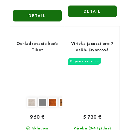
DETAIL
DETAIL
Ochladzovacia kaďa
Vírivka jacuzzi pre 7
Tibet
osôb- štvorcová
Doprava zadarmo
960 €
5 730 €
Skladom
Výroba (3-4 týždne)