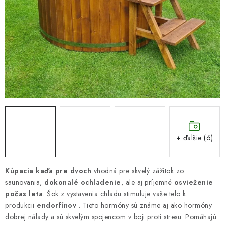
DARČEKOVÝ POUKAZ
Náš príbeh od začiatku
Doprava
Kontakt
Blog
Hodnotenie obchodu
Obchodné podmienky
Vrátenie, výmena tovaru
Pravidlá súťaží na Facebooku
+ ďalšie (6)
Kúpacia kaďa pre dvoch
vhodná pre skvelý zážitok zo
saunovania,
dokonalé ochladenie
, ale aj príjemné
osvieženie
počas leta
. Šok z vystavenia chladu stimuluje vaše telo k
produkcii
endorfínov
. Tieto hormóny sú známe aj ako hormóny
dobrej nálady a sú skvelým spojencom v boji proti stresu. Pomáhajú