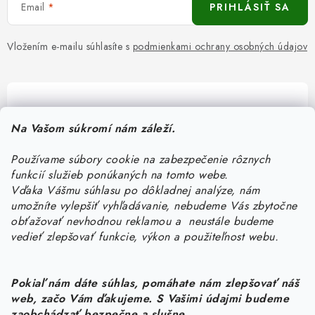
Email
PRIHLÁSIŤ SA
Vložením e-mailu súhlasíte s
podmienkami ochrany osobných údajov
Pomôžeme vám s výberom
Na Vašom súkromí nám záleží.
Potrebujete s niečím poradiť? Sme tu pre vás!
Používame súbory cookie na zabezpečenie rôznych
objednavky
@
kurin.sk
funkcií služieb ponúkaných na tomto webe.
0950456469
Vďaka Vášmu súhlasu po dôkladnej analýze, nám
umožníte vylepšiť vyhľadávanie, nebudeme Vás zbytočne
obťažovať nevhodnou reklamou a neustále budeme
vedieť zlepšovať funkcie, výkon a použiteľnost webu.
Pokiaľ nám dáte súhlas, pomáhate nám zlepšovať náš
web, začo Vám ďakujeme. S Vašimi údajmi budeme
zaobchádzať bezpečne a slušne.