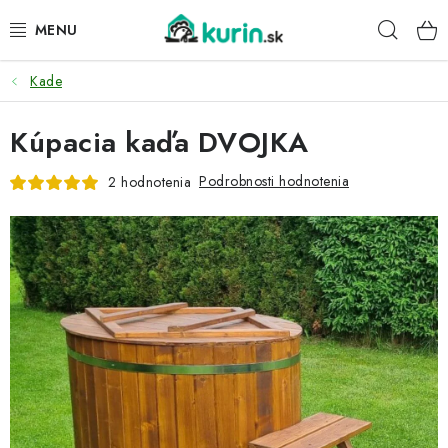
Prejsť
Hľad
na
obsah
Kade
PRE HYDINU
Kúpacia kaďa DVOJKA
PRE PSY
Podrobnosti hodnotenia
2 hodnotenia
PRE ZAJACE
PRE DETI
ZÁHRADA
DOMÁCI WELLNESS
PRE VTÁKY