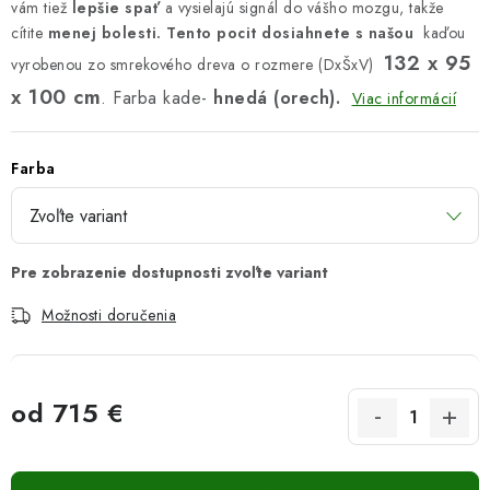
vám tiež
lepšie spať
a vysielajú signál do vášho mozgu, takže
cítite
menej bolesti. Tento pocit dosiahnete s našou
kaďou
132 x 95
vyrobenou zo smrekového dreva o rozmere (DxŠxV)
x 100 cm
.
Farba kade-
hnedá (orech).
Viac informácií
Farba
Možnosti doručenia
od
715 €
Jednotková cena: