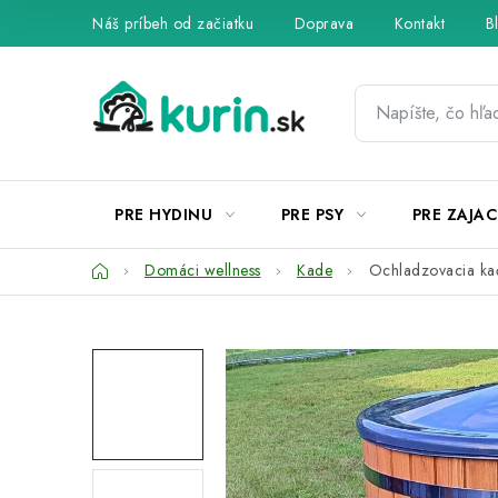
Prejsť
Náš príbeh od začiatku
Doprava
Kontakt
B
na
obsah
PRE HYDINU
PRE PSY
PRE ZAJAC
Domov
Domáci wellness
Kade
Ochladzovacia ka