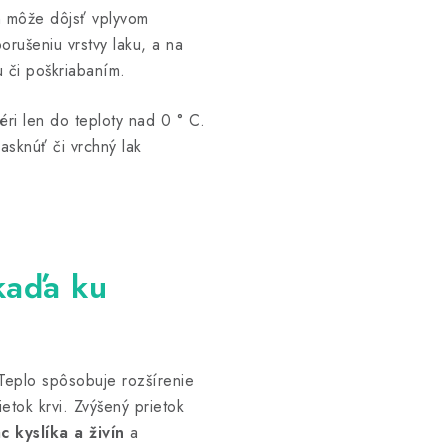
h môže dôjsť vplyvom
orušeniu vrstvy laku, a na
 či poškriabaním.
éri len do teploty nad 0 ° C.
asknúť či vrchný lak
kaďa ku
Teplo spôsobuje rozšírenie
etok krvi. Zvýšený prietok
ac kyslíka a živín
a