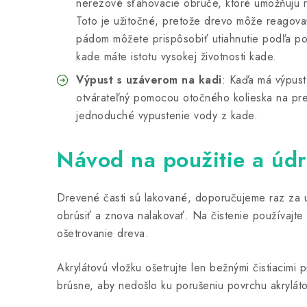
nerezové sťahovacie obruče, ktoré umožňujú r
Toto je užitočné, pretože drevo môže reagova
pádom môžete prispôsobiť utiahnutie podľa pot
kade máte istotu vysokej životnosti kade.
Výpust s uzáverom na kadi
: Kaďa má výpust
otvárateľný pomocou otočného kolieska na pre
jednoduché vypustenie vody z kade.
Návod na použitie a úd
Drevené časti sú lakované, doporučujeme raz za 
obrúsiť a znova nalakovať. Na čistenie používajte 
ošetrovanie dreva.
Akrylátovú vložku ošetrujte len bežnými čistiacimi p
brúsne, aby nedošlo ku porušeniu povrchu akryláto