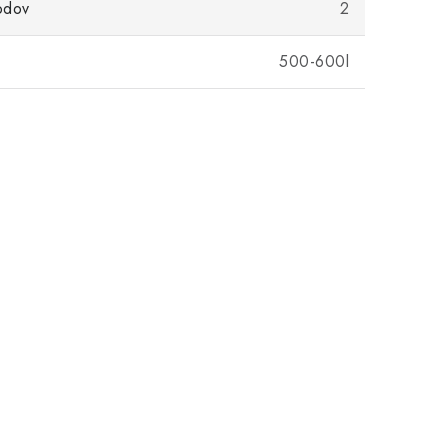
odov
2
500-600l