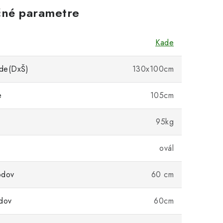
né parametre
Kade
de(DxŠ)
130x100cm
e
105cm
95kg
ovál
odov
60 cm
dov
60cm