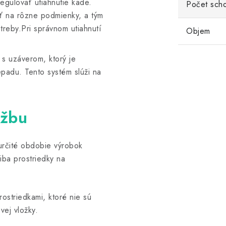
egulovať utiahnutie kade.
Počet sch
ť na rôzne podmienky, a tým
reby.Pri správnom utiahnutí
Objem
 s uzáverom, ktorý je
padu. Tento systém slúži na
ržbu
určité obdobie výrobok
iba prostriedky na
rostriedkami, ktoré nie sú
vej vložky.