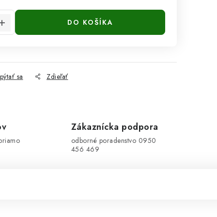
cena:
DO KOŠÍKA
pýtať sa
Zdieľať
ov
Zákaznícka podpora
priamo
odborné poradenstvo 0950
456 469