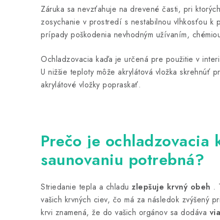
Záruka sa nevzťahuje na drevené časti, pri ktorýc
zosychanie v prostredí s nestabilnou vlhkosťou k p
prípady poškodenia nevhodným užívaním, chémiou
Ochladzovacia kaďa je určená pre použitie v interi
U nižšie teploty môže akrylátová vložka skrehnúť pr
akrylátové vložky popraskať.
Prečo je ochladzovacia 
saunovaniu potrebná?
Striedanie tepla a chladu
zlepšuje krvný obeh
. 
vašich krvných ciev, čo má za následok zvýšený pri
krvi znamená, že do vašich orgánov sa dodáva
vi