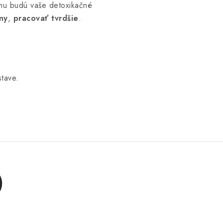
mu budú vaše detoxikačné
ny
,
pracovať tvrdšie
.
stave.
)