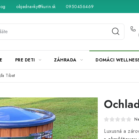
log
objednavky@kurin.sk
Hodnotenie obchodu
0950456469
Obchodné podmienky
Vráteni
E
PRE DETI
ZÁHRADA
DOMÁCI WELLNES
ďa Tibet
Ochlad
N
Luxusná a záro