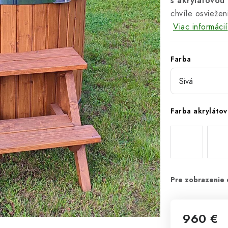
s akrylátovou
chvíle osviežen
Viac informácií
Farba
Farba akrylátov
960 €