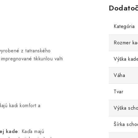
Dodatoč
Kategória
Rozmer ka
vyrobené z tatranského
impregnované tikkurilou valti
Výška kad
Váha
Tvar
ajú kadi komfort a
Výška sch
Šírka scho
ej kade
: Kaďa majú