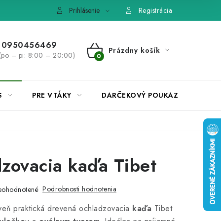
e, výmena tovaru
Pravidlá súťaží na Facebooku
Prihlásenie
Registrácia
0950456469
Prázdny košík
(po – pi: 8:00 – 20:00)
NÁKUPNÝ
KOŠÍK
S
PRE VTÁKY
DARČEKOVÝ POUKAZ
zovacia kaďa Tibet
Podrobnosti hodnotenia
eohodnotené
veň praktická drevená ochladzovacia
kaďa
Tibet