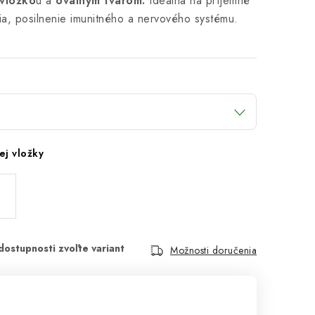
 vložko
u a
oválnym tvarom.
Ideálna na príjemné
ia, posilnenie imunitného a nervového systému.
ej vložky
Možnosti doručenia