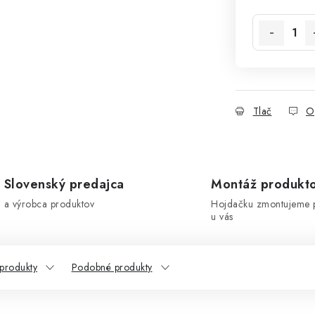
Jednotková 
Tlač
O
Slovenský predajca
Montáž produkt
a výrobca produktov
Hojdačku zmontujeme 
u vás
 produkty
Podobné produkty