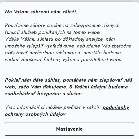
Pomôžeme vám s výberom
Na Vašom súkromí nám záleží.
Potrebujete s niečím poradiť? Sme tu pre vás!
Používame súbory cookie na zabezpečenie rôznych
objednavky
@
kurin.sk
funkcií služieb ponúkaných na tomto webe.
0950456469
Vďaka Vášmu súhlasu po dôkladnej analýze, nám
umožníte vylepšiť vyhľadávanie, nebudeme Vás zbytočne
obťažovať nevhodnou reklamou a neustále budeme
vedieť zlepšovať funkcie, výkon a použiteľnost webu.
Pokiaľ nám dáte súhlas, pomáhate nám zlepšovať náš
web, začo Vám ďakujeme. S Vašimi údajmi budeme
Z
zaobchádzať bezpečne a slušne.
á
Viac informácií si môžete prečítať v sekcii:
podmienky
Informácie pre vás
p
ochrany osobných údajov
ä
Náš príbeh od začiatku
Facebook
t
Nastavenie
Doprava
i