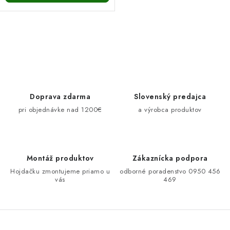
O
v
l
á
d
Doprava zdarma
Slovenský predajca
a
pri objednávke nad 1200€
a výrobca produktov
c
i
e
Montáž produktov
Zákaznícka podpora
p
Hojdačku zmontujeme priamo u
odborné poradenstvo 0950 456
r
vás
469
v
k
y
v