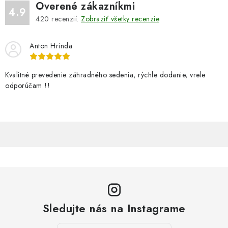
Overené zákazníkmi
ý
4.9
420
recenzií.
Zobraziť všetky recenzie
p
i
Anton Hrinda
s
u
Kvalitné prevedenie záhradného sedenia, rýchle dodanie, vrele
odporúčam !!
Sledujte nás na Instagrame