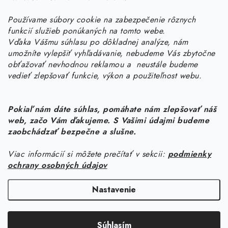
Potrebujete s niečím poradiť? Sme tu pre vás!
Používame súbory cookie na zabezpečenie rôznych
objednavky
@
kurin.sk
funkcií služieb ponúkaných na tomto webe.
0950456469
Vďaka Vášmu súhlasu po dôkladnej analýze, nám
umožníte vylepšiť vyhľadávanie, nebudeme Vás zbytočne
obťažovať nevhodnou reklamou a neustále budeme
vedieť zlepšovať funkcie, výkon a použiteľnost webu.
Pokiaľ nám dáte súhlas, pomáhate nám zlepšovať náš
web, začo Vám ďakujeme. S Vašimi údajmi budeme
Z
zaobchádzať bezpečne a slušne.
á
Viac informácií si môžete prečítať v sekcii:
podmienky
Informácie pre vás
p
ochrany osobných údajov
ä
Náš príbeh od začiatku
Facebook
t
Nastavenie
Doprava
i
Copyright 2026
KURIN.SK
. Všetky práva vyhradené.
Upraviť nastavenie
e
Kontakt
Súhlasím
cookies