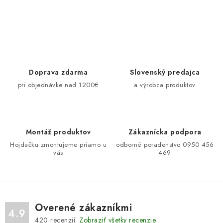
O
v
l
á
d
Doprava zdarma
Slovenský predajca
a
pri objednávke nad 1200€
a výrobca produktov
c
i
e
Montáž produktov
Zákaznícka podpora
p
Hojdačku zmontujeme priamo u
odborné poradenstvo 0950 456
r
vás
469
v
k
y
v
Overené zákazníkmi
ý
4.9
420
recenzií.
Zobraziť všetky recenzie