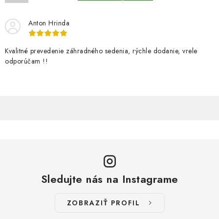
p
i
Anton Hrinda
s
u
Kvalitné prevedenie záhradného sedenia, rýchle dodanie, vrele
odporúčam !!
Sledujte nás na Instagrame
ZOBRAZIŤ PROFIL