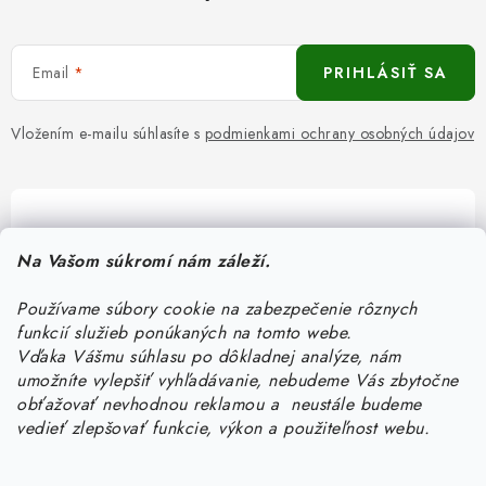
Email
PRIHLÁSIŤ SA
Vložením e-mailu súhlasíte s
podmienkami ochrany osobných údajov
Pomôžeme vám s výberom
Na Vašom súkromí nám záleží.
Potrebujete s niečím poradiť? Sme tu pre vás!
Používame súbory cookie na zabezpečenie rôznych
objednavky
@
kurin.sk
funkcií služieb ponúkaných na tomto webe.
0950456469
Vďaka Vášmu súhlasu po dôkladnej analýze, nám
umožníte vylepšiť vyhľadávanie, nebudeme Vás zbytočne
obťažovať nevhodnou reklamou a neustále budeme
vedieť zlepšovať funkcie, výkon a použiteľnost webu.