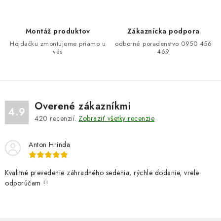
i
e
Montáž produktov
Zákaznícka podpora
p
Hojdačku zmontujeme priamo u
odborné poradenstvo 0950 456
r
vás
469
v
k
y
v
Overené zákazníkmi
ý
4.9
420
recenzií.
Zobraziť všetky recenzie
p
i
Anton Hrinda
s
u
Kvalitné prevedenie záhradného sedenia, rýchle dodanie, vrele
odporúčam !!