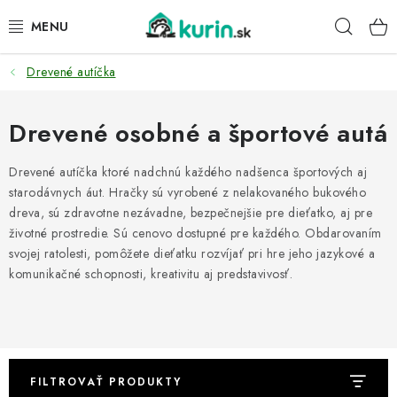
Prejsť
Hľad
na
obsah
Drevené autíčka
PRE HYDINU
PRE PSY
Drevené osobné a športové autá
PRE ZAJACE
Drevené autíčka ktoré nadchnú každého nadšenca športových aj
starodávnych áut. Hračky sú vyrobené z nelakovaného bukového
dreva, sú zdravotne nezávadne, bezpečnejšie pre dieťatko, aj pre
PRE DETI
životné prostredie. Sú cenovo dostupné pre každého. Obdarovaním
svojej ratolesti, pomôžete dieťatku rozvíjať pri hre jeho jazykové a
ZÁHRADA
komunikačné schopnosti, kreativitu aj predstavivosť.
DOMÁCI WELLNESS
PRE VTÁKY
FILTROVAŤ PRODUKTY