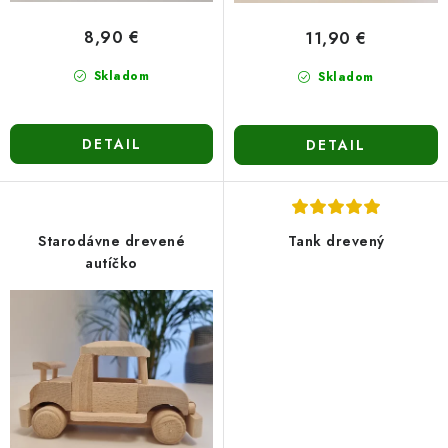
v
8,90 €
11,90 €
Skladom
Skladom
DETAIL
DETAIL
Starodávne drevené
Tank drevený
autíčko