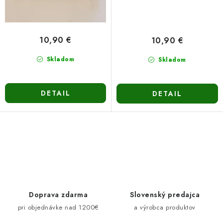
10,90 €
10,90 €
Skladom
Skladom
DETAIL
DETAIL
O
v
l
á
d
Doprava zdarma
Slovenský predajca
a
pri objednávke nad 1200€
a výrobca produktov
c