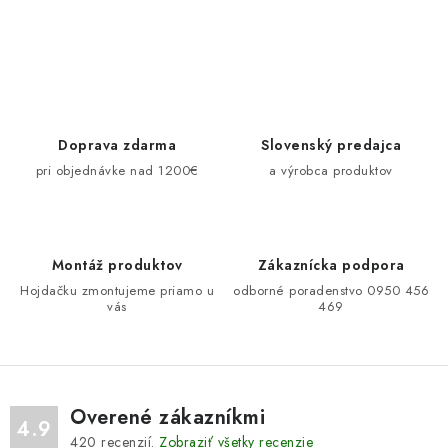
O
v
l
á
d
Doprava zdarma
Slovenský predajca
a
pri objednávke nad 1200€
a výrobca produktov
c
i
e
Montáž produktov
Zákaznícka podpora
p
Hojdačku zmontujeme priamo u
odborné poradenstvo 0950 456
r
vás
469
v
k
y
v
Overené zákazníkmi
ý
4.9
420
recenzií.
Zobraziť všetky recenzie