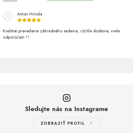
p
i
Anton Hrinda
s
u
Kvalitné prevedenie záhradného sedenia, rýchle dodanie, vrele
odporúčam !!
Sledujte nás na Instagrame
ZOBRAZIŤ PROFIL