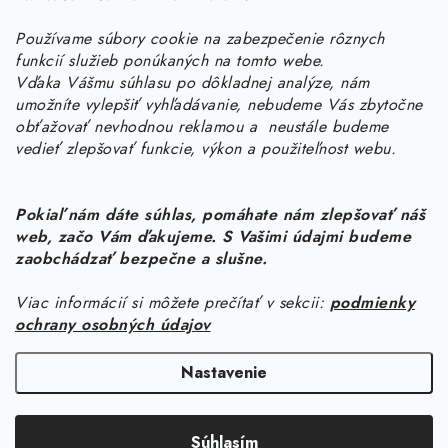
Potrebujete s niečím poradiť? Sme tu pre vás!
Používame súbory cookie na zabezpečenie rôznych
objednavky
@
kurin.sk
funkcií služieb ponúkaných na tomto webe.
0950456469
Vďaka Vášmu súhlasu po dôkladnej analýze, nám
umožníte vylepšiť vyhľadávanie, nebudeme Vás zbytočne
obťažovať nevhodnou reklamou a neustále budeme
vedieť zlepšovať funkcie, výkon a použiteľnost webu.
Pokiaľ nám dáte súhlas, pomáhate nám zlepšovať náš
web, začo Vám ďakujeme. S Vašimi údajmi budeme
Z
zaobchádzať bezpečne a slušne.
á
Viac informácií si môžete prečítať v sekcii:
podmienky
Informácie pre vás
p
ochrany osobných údajov
ä
Náš príbeh od začiatku
Facebook
t
Nastavenie
Doprava
i
Copyright 2026
KURIN.SK
. Všetky práva vyhradené.
Upraviť nastavenie
e
Kontakt
Súhlasím
cookies