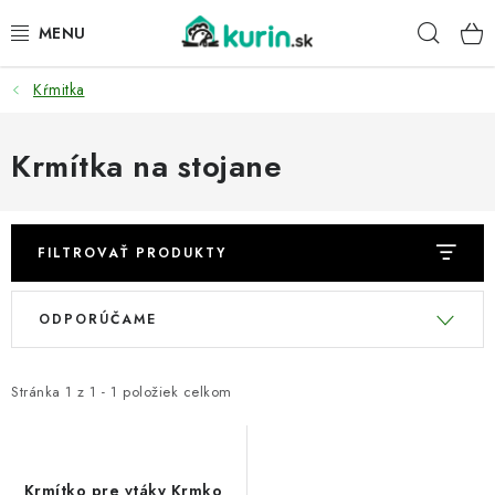
Prejsť
Hľad
na
obsah
Kŕmitka
PRE HYDINU
PRE PSY
Krmítka na stojane
PRE ZAJACE
FILTROVAŤ PRODUKTY
PRE DETI
V
R
ODPORÚČAME
ZÁHRADA
ý
a
p
d
DOMÁCI WELLNESS
i
e
Stránka
1
z
1
-
1
položiek celkom
s
n
PRE VTÁKY
p
i
r
e
Krmítko pre vtáky Krmko