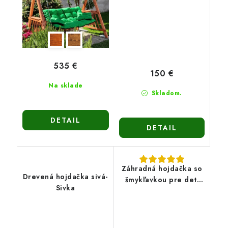
535 €
150 €
Na sklade
Skladom.
DETAIL
DETAIL
Záhradná hojdačka so
Drevená hojdačka sivá-
šmykľavkou pre deti
Sivka
Máša