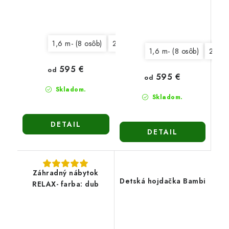
1,6 m- (8 osôb)
2,0 m- (10 osôb)
1,6 m- (8 osôb)
2,0 m
595 €
od
595 €
od
Skladom.
Skladom.
DETAIL
DETAIL
Záhradný nábytok
Detská hojdačka Bambi
RELAX- farba: dub