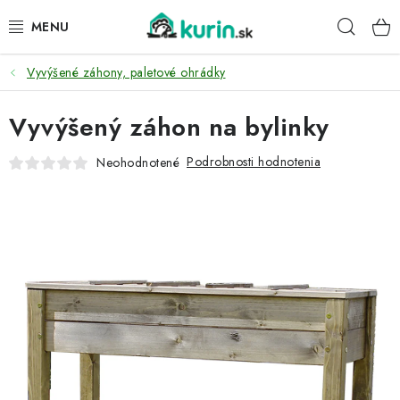
Prejsť
Hľad
na
obsah
Vyvýšené záhony, paletové ohrádky
PRE HYDINU
Vyvýšený záhon na bylinky
PRE PSY
Podrobnosti hodnotenia
Neohodnotené
PRE ZAJACE
PRE DETI
ZÁHRADA
DOMÁCI WELLNESS
PRE VTÁKY