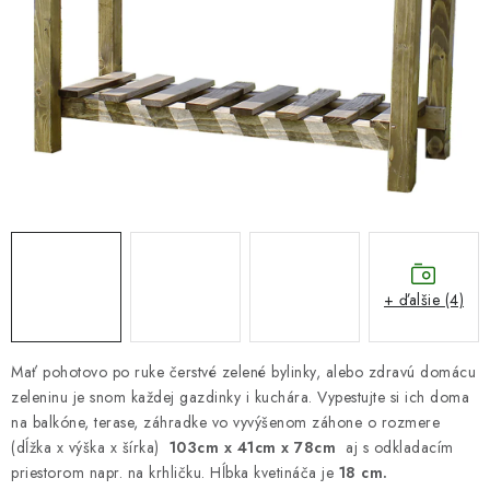
DARČEKOVÝ POUKAZ
Náš príbeh od začiatku
Doprava
Kontakt
Blog
Hodnotenie obchodu
Obchodné podmienky
Vrátenie, výmena tovaru
Pravidlá súťaží na Facebooku
+ ďalšie (4)
Mať pohotovo po ruke čerstvé zelené bylinky, alebo zdravú domácu
zeleninu je snom každej gazdinky i kuchára. Vypestujte si ich doma
na balkóne, terase, záhradke vo vyvýšenom záhone o rozmere
(dĺžka x výška x šírka)
103cm x 41cm x 78cm
aj s odkladacím
priestorom napr. na krhličku. Hĺbka kvetináča je
18 cm.