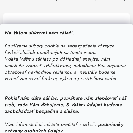
Pomôžeme vám s výberom
Na Vašom súkromí nám záleží.
Potrebujete s niečím poradiť? Sme tu pre vás!
Používame súbory cookie na zabezpečenie rôznych
objednavky
@
kurin.sk
funkcií služieb ponúkaných na tomto webe.
0950456469
Vďaka Vášmu súhlasu po dôkladnej analýze, nám
umožníte vylepšiť vyhľadávanie, nebudeme Vás zbytočne
obťažovať nevhodnou reklamou a neustále budeme
vedieť zlepšovať funkcie, výkon a použiteľnost webu.
Pokiaľ nám dáte súhlas, pomáhate nám zlepšovať náš
web, začo Vám ďakujeme. S Vašimi údajmi budeme
Z
zaobchádzať bezpečne a slušne.
á
Viac informácií si môžete prečítať v sekcii:
podmienky
Informácie pre vás
p
ochrany osobných údajov