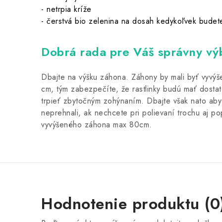
- netrpia kríže
- čerstvá bio zelenina na dosah kedykoľvek budet
Dobrá rada pre Váš správny vý
Dbajte na výšku záhona. Záhony by mali byť vyvýš
cm, tým zabezpečíte, že rastlinky budú mať dostat
trpieť zbytočným zohýnaním. Dbajte však nato aby
neprehnali, ak nechcete pri polievaní trochu aj po
vyvýšeného záhona max 80cm.
Hodnotenie produktu (0