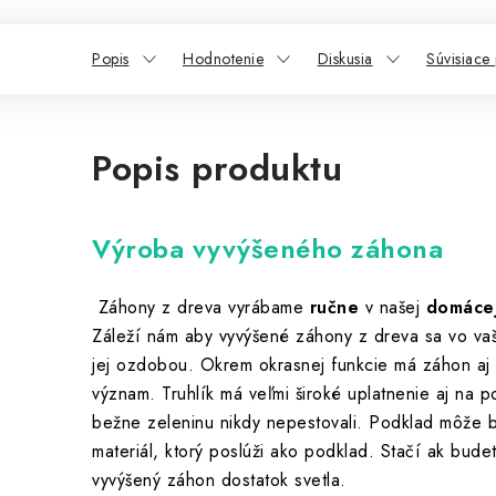
Popis
Hodnotenie
Diskusia
Súvisiace
Popis produktu
Výroba vyvýšeného záhona
Záhony z dreva vyrábame
ručne
v našej
domácej
Záleží nám aby vyvýšené záhony z dreva sa vo vaše
jej ozdobou.
Okrem okrasnej funkcie má záhon aj 
význam.
Truhlík má veľmi široké uplatnenie aj na 
bežne zeleninu nikdy nepestovali.
Podklad môže by
materiál, ktorý poslúži ako podklad.
Stačí ak bude
vyvýšený záhon dostatok svetla.