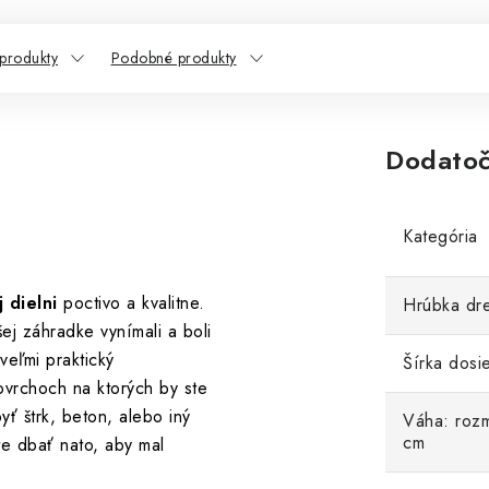
 produkty
Podobné produkty
Dodatoč
Kategória
 dielni
poctivo a kvalitne.
Hrúbka dr
j záhradke vynímali a boli
veľmi praktický
Šírka dosi
povrchoch na ktorých by ste
ť štrk, beton, alebo iný
Váha: roz
cm
te dbať nato, aby mal