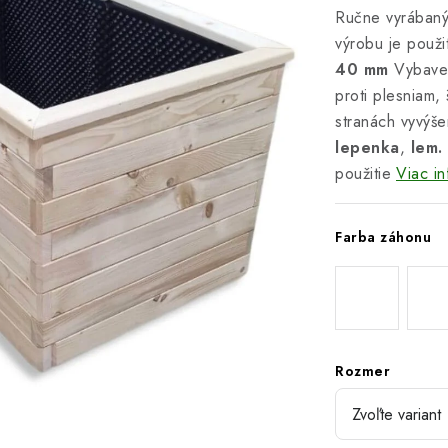
Ručne vyrában
výrobu je použi
40
mm
Vybav
proti plesniam
stranách vyvýš
lepenka
,
lem.
použitie
Viac in
Farba záhonu
Rozmer