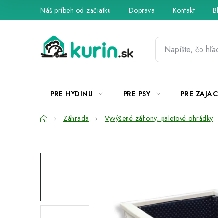
Prejsť
Náš príbeh od začiatku
Doprava
Kontakt
B
na
obsah
PRE HYDINU
PRE PSY
PRE ZAJAC
Domov
Záhrada
Vyvýšené záhony, paletové ohrádky