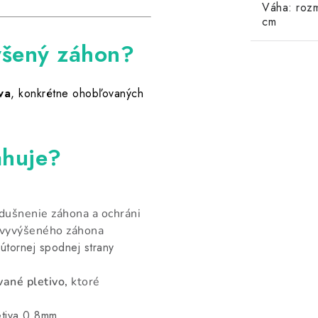
Váha: roz
cm
výšený záhon?
va
, konkrétne ohobľovaných
ahuje?
zdušnenie záhona a ochráni
ť vyvýšeného záhona
útornej spodnej strany
ané pletivo,
ktoré
,8mm