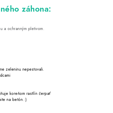
eného záhona:
u a ochranným pletivom.
ne zeleninu nepestovali.
odcami
ňuje koreňom rastlín čerpať
ite na betón.:)