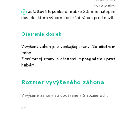
- oko pletiva rozmer 1
asfaltová lepenka
o hrúbke 3,5 mm nalepe
dosiek , ktorá výborne ochráni záhon pred navl
Ošetrenie dosiek:
Vyvýšený záhon je z vonkajšej strany
2x ošetren
farbe
Z vnútornej strany je ošetrený
impregnáciou prot
hubám.
Rozmer vyvýšeného záhona
Vyvýšené záhony sú dodávané v 2 rozmeroch:
150x10
cm