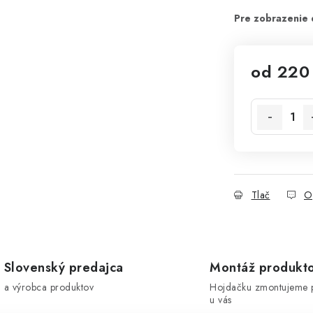
od
220
Jednotková 
Tlač
O
Slovenský predajca
Montáž produkt
a výrobca produktov
Hojdačku zmontujeme 
u vás