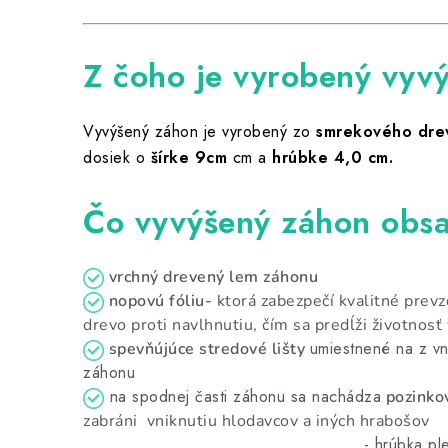
Z čoho je vyrobený vy
Vyvýšený záhon je vyrobený zo
smrekového dre
dosiek o
šírke 9cm
cm a
hrúbke 4,0 cm.
Čo vyvýšený záhon obs
vrchný drevený lem záhonu
nopovú fóliu-
ktorá zabezpečí kvalitné prev
drevo proti navlhnutiu, čím sa predĺži životnos
umiestnené na z vn
spevňújúce stredové lišty
záhonu
na spodnej časti záhonu sa nachádza
pozinkov
zabráni
vniknutiu hlodavcov a iných hrabošov
- hrúbka pletiva 0