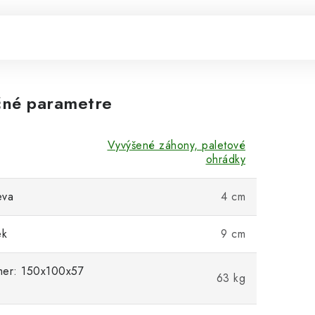
né parametre
Vyvýšené záhony, paletové
ohrádky
eva
4 cm
ek
9 cm
mer: 150x100x57
63 kg