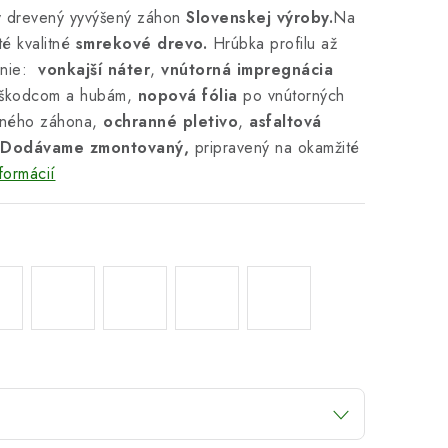
ý drevený yyvýšený záhon
Slovenskej výroby.
Na
té kvalitné
smrekové drevo.
Hrúbka profilu až
enie:
vonkajší náter
,
vnútorná impregnácia
, škodcom a hubám,
nopová fólia
po vnútorných
eného záhona,
ochranné pletivo
,
asfaltová
Dodávame zmontovaný,
pripravený na okamžité
formácií