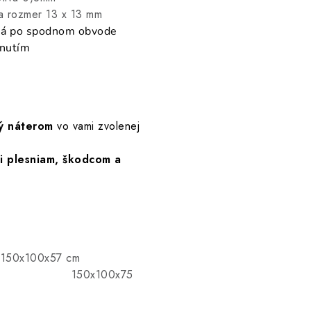
3 x 13 mm
ná po spodnom obvode
hnutím
ý náterom
vo vami zvolenej
i plesniam, škodcom a
 150x100x57 cm
0x75