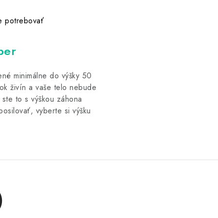
e potrebovať
ber
ené minimálne do výšky 50
ok živín a vaše telo nebude
 ste to s výškou záhona
posilovať, vyberte si výšku
)