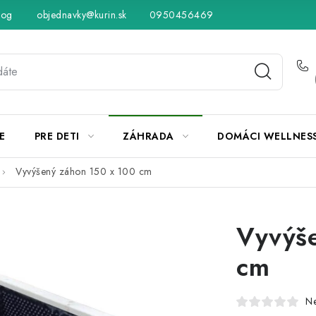
log
objednavky@kurin.sk
Hodnotenie obchodu
0950456469
Obchodné podmienky
Vráteni
E
PRE DETI
ZÁHRADA
DOMÁCI WELLNES
Vyvýšený záhon 150 x 100 cm
Vyvýše
cm
N