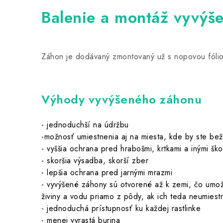
Balenie a montáž vyvýš
Záhon je dodávaný zmontovaný už s nopovou fólio
Výhody vyvýšeného záhonu
- jednoduchší na údržbu
-možnosť umiestnenia aj na miesta, kde by ste bež
- vyššia ochrana pred hrabošmi, krtkami a inými šk
- skoršia výsadba, skorší zber
- lepšia ochrana pred jarnými mrazmi
- vyvýšené záhony sú otvorené až k zemi, čo umož
živiny a vodu priamo z pôdy, ak ich teda neumiestn
- jednoduchá prístupnosť ku každej rastlinke
- menej vyrastá burina