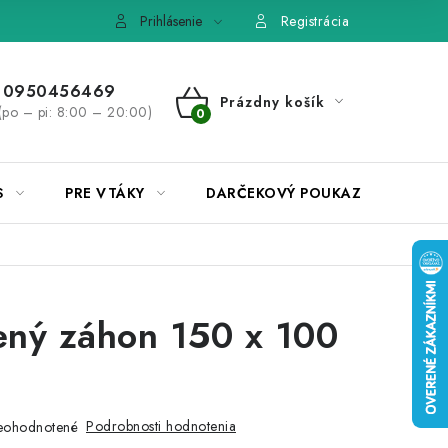
e, výmena tovaru
Pravidlá súťaží na Facebooku
Prihlásenie
Registrácia
0950456469
Prázdny košík
(po – pi: 8:00 – 20:00)
NÁKUPNÝ
KOŠÍK
S
PRE VTÁKY
DARČEKOVÝ POUKAZ
ný záhon 150 x 100
Podrobnosti hodnotenia
eohodnotené