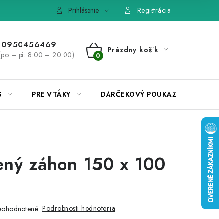
e, výmena tovaru
Pravidlá súťaží na Facebooku
Prihlásenie
Registrácia
0950456469
Prázdny košík
(po – pi: 8:00 – 20:00)
NÁKUPNÝ
KOŠÍK
S
PRE VTÁKY
DARČEKOVÝ POUKAZ
ný záhon 150 x 100
Podrobnosti hodnotenia
eohodnotené