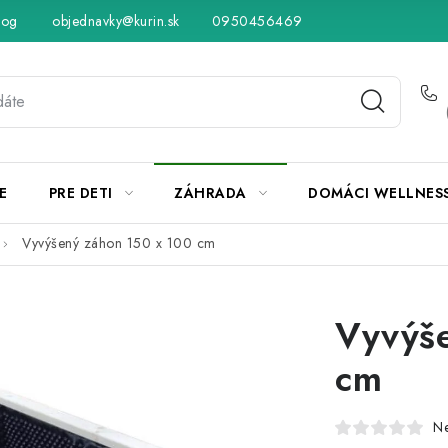
log
objednavky@kurin.sk
Hodnotenie obchodu
0950456469
Obchodné podmienky
Vráteni
E
PRE DETI
ZÁHRADA
DOMÁCI WELLNES
Vyvýšený záhon 150 x 100 cm
Vyvýše
cm
N