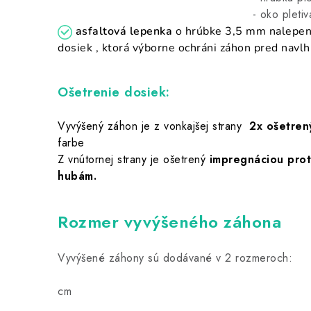
- oko pletiva rozmer 1
asfaltová lepenka
o hrúbke 3,5 mm nalepe
dosiek , ktorá výborne ochráni záhon pred navl
Ošetrenie dosiek:
Vyvýšený záhon je z vonkajšej strany
2x ošetren
farbe
Z vnútornej strany je ošetrený
impregnáciou prot
hubám.
Rozmer vyvýšeného záhona
Vyvýšené záhony sú dodávané v 2 rozmeroch:
150x10
cm