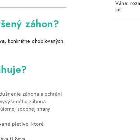
Váha: roz
cm
výšený záhon?
va
, konkrétne ohobľovaných
ahuje?
zdušnenie záhona a ochráni
ť vyvýšeného záhona
útornej spodnej strany
ané pletivo,
ktoré
,8mm