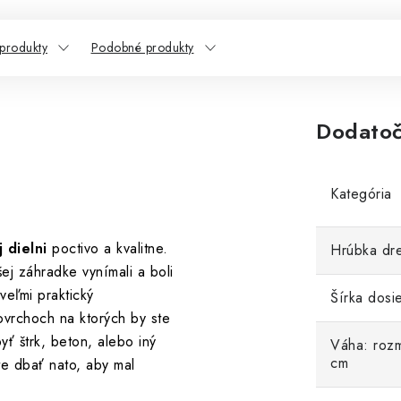
 produkty
Podobné produkty
Dodatoč
Kategória
 dielni
poctivo a kvalitne.
Hrúbka dr
j záhradke vynímali a boli
veľmi praktický
Šírka dosi
povrchoch na ktorých by ste
ť štrk, beton, alebo iný
Váha: roz
cm
te dbať nato, aby mal