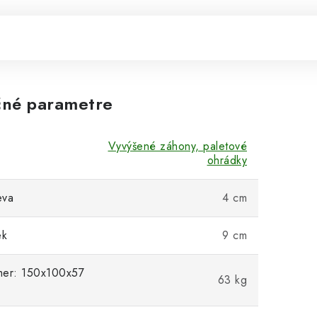
né parametre
Vyvýšené záhony, paletové
ohrádky
eva
4 cm
ek
9 cm
mer: 150x100x57
63 kg