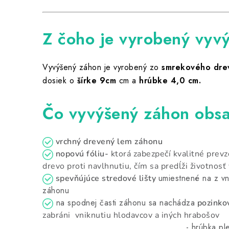
Z čoho je vyrobený vy
Vyvýšený záhon je vyrobený zo
smrekového dre
dosiek o
šírke 9cm
cm a
hrúbke 4,0 cm.
Čo vyvýšený záhon obs
vrchný drevený lem záhonu
nopovú fóliu-
ktorá zabezpečí kvalitné prev
drevo proti navlhnutiu, čím sa predĺži životnos
umiestnené na z vn
spevňújúce stredové lišty
záhonu
na spodnej časti záhonu sa nachádza
pozinkov
zabráni
vniknutiu hlodavcov a iných hrabošov
- hrúbka pletiva 0