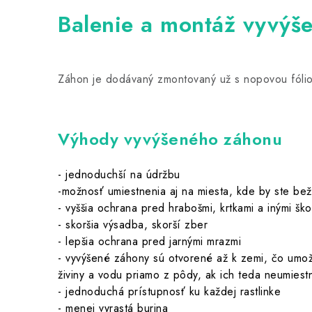
Balenie a montáž vyvýš
Záhon je dodávaný zmontovaný už s nopovou fólio
Výhody vyvýšeného záhonu
- jednoduchší na údržbu
-možnosť umiestnenia aj na miesta, kde by ste bež
- vyššia ochrana pred hrabošmi, krtkami a inými šk
- skoršia výsadba, skorší zber
- lepšia ochrana pred jarnými mrazmi
- vyvýšené záhony sú otvorené až k zemi, čo umož
živiny a vodu priamo z pôdy, ak ich teda neumiestn
- jednoduchá prístupnosť ku každej rastlinke
- menej vyrastá burina