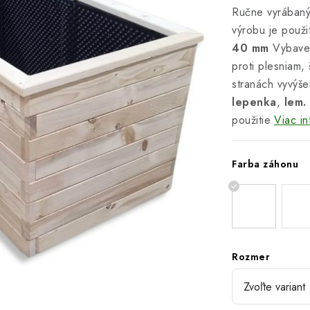
Ručne vyrában
výrobu je použi
40
mm
Vybav
proti plesniam
stranách vyvýš
lepenka
,
lem.
použitie
Viac in
Farba záhonu
Rozmer