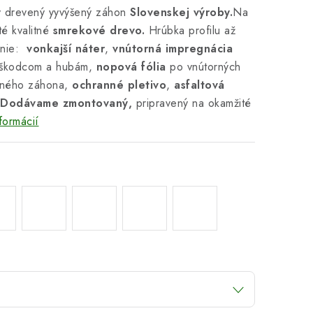
ý drevený yyvýšený záhon
Slovenskej výroby.
Na
té kvalitné
smrekové drevo.
Hrúbka profilu až
enie:
vonkajší náter
,
vnútorná impregnácia
, škodcom a hubám,
nopová fólia
po vnútorných
eného záhona,
ochranné pletivo
,
asfaltová
Dodávame zmontovaný,
pripravený na okamžité
formácií