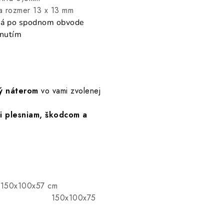
3 x 13 mm
ná po spodnom obvode
hnutím
ý náterom
vo vami zvolenej
i plesniam, škodcom a
 150x100x57 cm
0x75