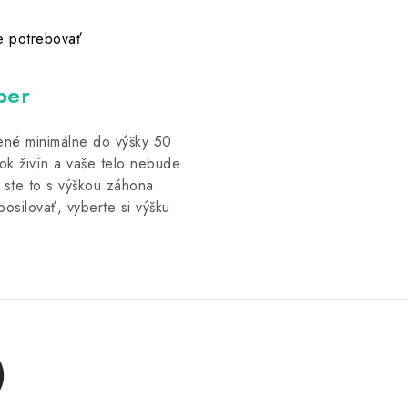
e potrebovať
ber
ené minimálne do výšky 50
ok živín a vaše telo nebude
 ste to s výškou záhona
posilovať, vyberte si výšku
)