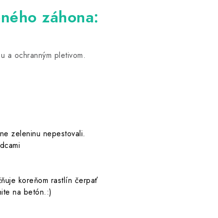
eného záhona:
u a ochranným pletivom.
ne zeleninu nepestovali.
odcami
ňuje koreňom rastlín čerpať
ite na betón.:)