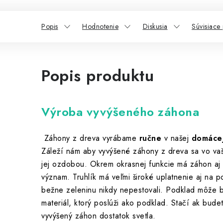
Popis
Hodnotenie
Diskusia
Súvisiace
Popis produktu
Výroba vyvýšeného záhona
Záhony z dreva vyrábame
ručne
v našej
domácej
Záleží nám aby vyvýšené záhony z dreva sa vo vaše
jej ozdobou.
Okrem okrasnej funkcie má záhon aj 
význam.
Truhlík má veľmi široké uplatnenie aj na 
bežne zeleninu nikdy nepestovali.
Podklad môže by
materiál, ktorý poslúži ako podklad.
Stačí ak bude
vyvýšený záhon dostatok svetla.