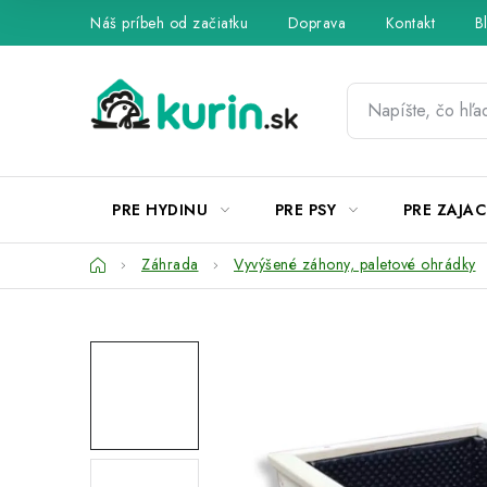
Prejsť
Náš príbeh od začiatku
Doprava
Kontakt
B
na
obsah
PRE HYDINU
PRE PSY
PRE ZAJAC
Domov
Záhrada
Vyvýšené záhony, paletové ohrádky