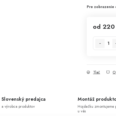
od
220
Jednotková 
Tlač
O
Slovenský predajca
Montáž produkt
a výrobca produktov
Hojdačku zmontujeme 
u vás