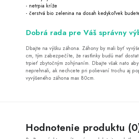
- netrpia kríže
- čerstvá bio zelenina na dosah kedykoľvek budet
Dobrá rada pre Váš správny vý
Dbajte na výšku záhona. Záhony by mali byť vyvýš
cm, tým zabezpečíte, že rastlinky budú mať dostat
trpieť zbytočným zohýnaním. Dbajte však nato aby
neprehnali, ak nechcete pri polievaní trochu aj po
vyvýšeného záhona max 80cm.
Hodnotenie produktu (0