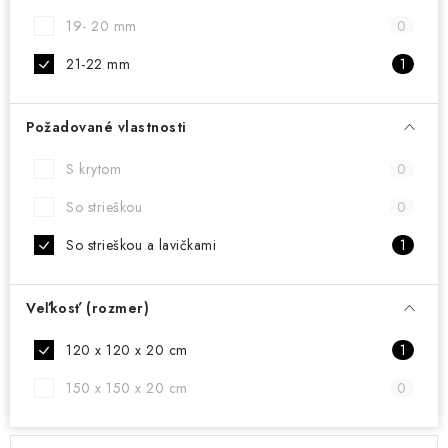
19- 20 mm
0
21-22 mm
1
Požadované vlastnosti
S krytom
0
So strieškou
0
So strieškou a lavičkami
1
Veľkosť (rozmer)
120 x 120 x 20 cm
1
150 x 150 x 20 cm
0
V
R