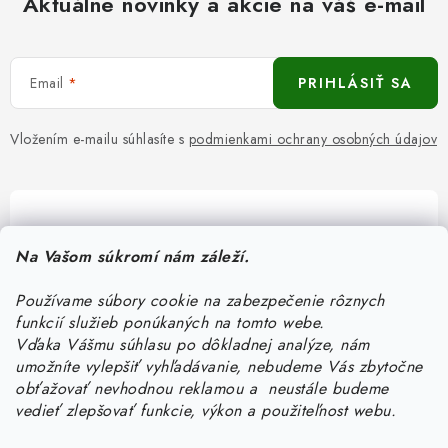
Aktuálne novinky a akcie na váš e-mail
Email
PRIHLÁSIŤ SA
Vložením e-mailu súhlasíte s
podmienkami ochrany osobných údajov
Pomôžeme vám s výberom
Na Vašom súkromí nám záleží.
Potrebujete s niečím poradiť? Sme tu pre vás!
Používame súbory cookie na zabezpečenie rôznych
objednavky
@
kurin.sk
funkcií služieb ponúkaných na tomto webe.
0950456469
Vďaka Vášmu súhlasu po dôkladnej analýze, nám
umožníte vylepšiť vyhľadávanie, nebudeme Vás zbytočne
obťažovať nevhodnou reklamou a neustále budeme
vedieť zlepšovať funkcie, výkon a použiteľnost webu.