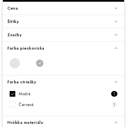
DARČEKOVÝ POUKAZ
Cena
Náš príbeh od začiatku
Doprava
Kontakt
Blog
Štítky
Hodnotenie obchodu
Obchodné podmienky
Vrátenie, výmena tovaru
Pravidlá súťaží na Facebooku
Značky
Farba pieskoviska
Farba striešky
Modrá
1
Červená
1
Hrúbka materiálu