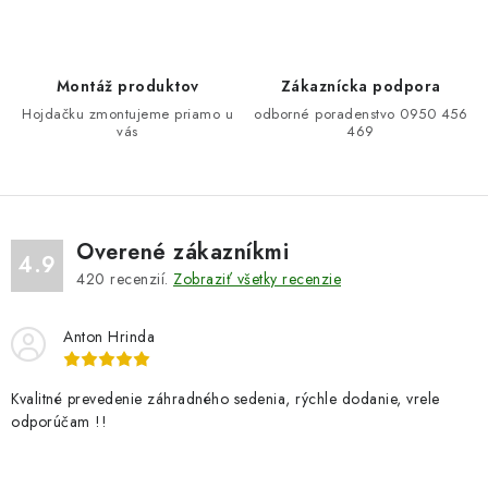
c
i
e
Montáž produktov
Zákaznícka podpora
p
Hojdačku zmontujeme priamo u
odborné poradenstvo 0950 456
r
vás
469
v
k
y
v
Overené zákazníkmi
ý
4.9
420
recenzií.
Zobraziť všetky recenzie
p
i
Anton Hrinda
s
u
Kvalitné prevedenie záhradného sedenia, rýchle dodanie, vrele
odporúčam !!