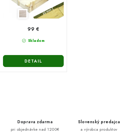
99 €
Skladom
DETAIL
O
v
l
á
d
Doprava zdarma
Slovenský predajca
a
pri objednávke nad 1200€
a výrobca produktov