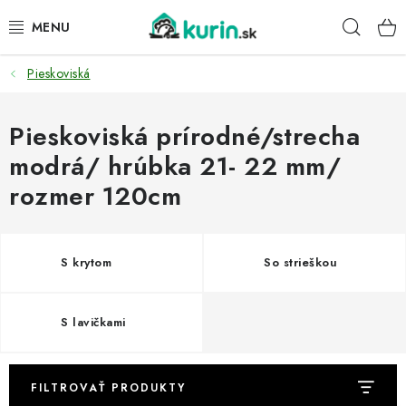
Prejsť
Hľad
na
obsah
Pieskoviská
PRE HYDINU
PRE PSY
Pieskoviská prírodné/strecha
modrá/ hrúbka 21- 22 mm/
PRE ZAJACE
rozmer 120cm
PRE DETI
S krytom
So strieškou
ZÁHRADA
DOMÁCI WELLNESS
S lavičkami
PRE VTÁKY
FILTROVAŤ PRODUKTY