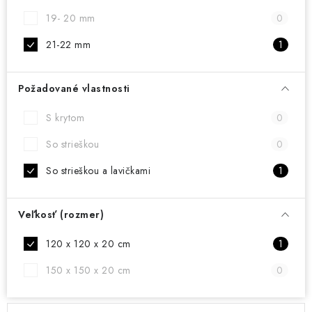
19- 20 mm
0
21-22 mm
1
Požadované vlastnosti
S krytom
0
So strieškou
0
So strieškou a lavičkami
1
Veľkosť (rozmer)
120 x 120 x 20 cm
1
150 x 150 x 20 cm
0
V
R