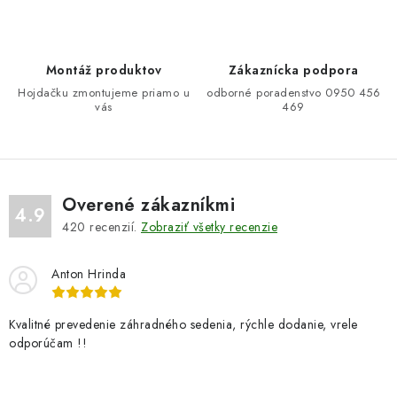
c
i
e
Montáž produktov
Zákaznícka podpora
p
Hojdačku zmontujeme priamo u
odborné poradenstvo 0950 456
r
vás
469
v
k
y
v
Overené zákazníkmi
ý
4.9
420
recenzií.
Zobraziť všetky recenzie
p
i
Anton Hrinda
s
u
Kvalitné prevedenie záhradného sedenia, rýchle dodanie, vrele
odporúčam !!