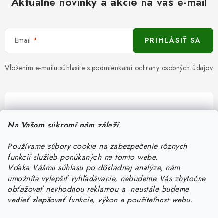
Aktuálne novinky a akcie na váš e-mail
Email
PRIHLÁSIŤ SA
Vložením e-mailu súhlasíte s
podmienkami ochrany osobných údajov
Pomôžeme vám s výberom
Na Vašom súkromí nám záleží.
Potrebujete s niečím poradiť? Sme tu pre vás!
Používame súbory cookie na zabezpečenie rôznych
objednavky
@
kurin.sk
funkcií služieb ponúkaných na tomto webe.
0950456469
Vďaka Vášmu súhlasu po dôkladnej analýze, nám
umožníte vylepšiť vyhľadávanie, nebudeme Vás zbytočne
obťažovať nevhodnou reklamou a neustále budeme
vedieť zlepšovať funkcie, výkon a použiteľnost webu.