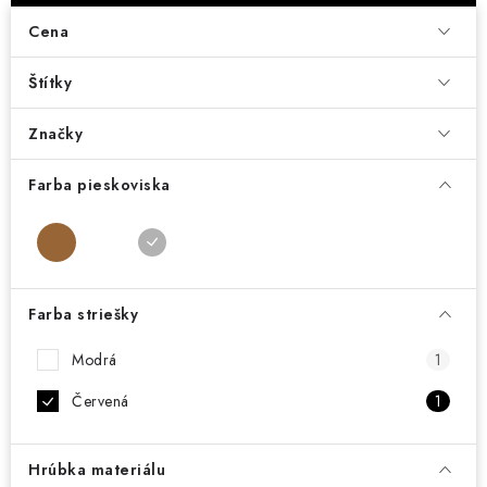
DARČEKOVÝ POUKAZ
Cena
Náš príbeh od začiatku
Doprava
Kontakt
Blog
Štítky
Hodnotenie obchodu
Obchodné podmienky
Vrátenie, výmena tovaru
Pravidlá súťaží na Facebooku
Značky
Farba pieskoviska
Farba striešky
Modrá
1
Červená
1
Hrúbka materiálu