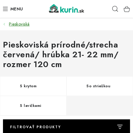
Prejsť
Hľad
na
obsah
Pieskoviská
PRE HYDINU
PRE PSY
Pieskoviská prírodné/strecha
červená/ hrúbka 21- 22 mm/
PRE ZAJACE
rozmer 120 cm
PRE DETI
S krytom
So strieškou
ZÁHRADA
DOMÁCI WELLNESS
S lavičkami
PRE VTÁKY
FILTROVAŤ PRODUKTY