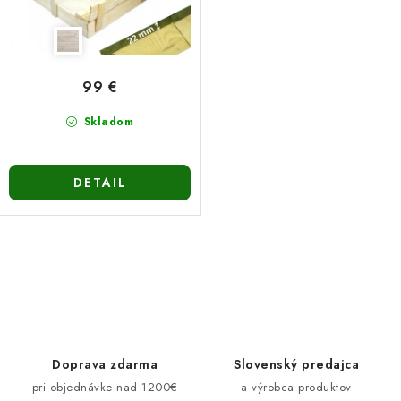
99 €
Skladom
DETAIL
O
v
l
á
d
Doprava zdarma
Slovenský predajca
a
pri objednávke nad 1200€
a výrobca produktov