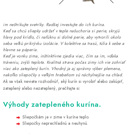
DARČEKOVÝ POUKAZ
Náš príbeh od začiatku
Doprava
Kontakt
Blog
im
neštrikujte
svetríky
. Radšej investujte do ich kurína.
Hodnotenie obchodu
Obchodné podmienky
Keď sa chcú sliepky udržať v teple
našuchoria si perie,
skryjú
Vrátenie, výmena tovaru
Pravidlá súťaží na Facebooku
hlavy pod krídlo, či
nafúknu si dolné perie, aby vytvorili okolo
seba veľkú prikrývku izolácie. V kolektíve sa trasú, túlia k sebe a
hlavne sa páperia.
Keď je vonku zima, inštinktívne zjedia viac, čím sa im, vďaka
tráveniu, zvýši teplota. Kvalitná strava počas zimy ich vie zohriať
viac ako zateplený kurín. Vhodný ja aj správny výber plemena,
nakoľko sliepočky s veľkým hrebeňom sú náchylnejšie na chlad.
Ak sa však neviete rozhodnúť, aký kurín si vyrobiť alebo zakúpiť,
zateplený alebo nezateplený, prečítajte si:
Výhody zatepleného kurína.
Sliepočkám je v zime v kuríne teplo.
Sliepočky neprechladnú a neuhynú.