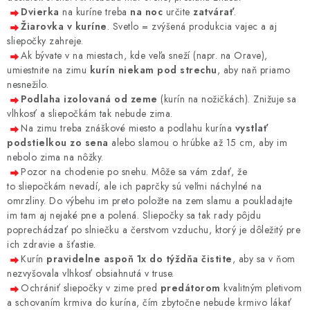
Dvierka
na kuríne treba
na noc
určite
zatvárať
.
Žiarovka v kuríne
. Svetlo = zvýšená produkcia vajec a aj
sliepočky zahreje.
Ak bývate v na miestach, kde veľa sneží (napr. na Orave),
umiestnite na zimu
kurín niekam pod strechu
, aby naň priamo
nesnežilo.
Podlaha izolovaná od zeme
(kurín na nožičkách). Znižuje sa
vlhkosť a sliepočkám tak nebude zima.
Na zimu treba znáškové miesto a podlahu kurína
vystlať
podstielkou zo sena
alebo slamou o hrúbke až 15 cm, aby im
nebolo zima na nôžky.
Pozor na chodenie po snehu. Môže sa vám zdať, že
to sliepočkám nevadí, ale ich paprčky sú veľmi náchylné na
omrzliny. Do výbehu im preto položte na zem slamu a poukladajte
im tam aj nejaké pne a polená. Sliepočky sa tak rady pôjdu
poprechádzať po slniečku a čerstvom vzduchu, ktorý je dôležitý pre
ich zdravie a šťastie.
Kurín
pravidelne aspoň 1x do týždňa čistite
, aby sa v ňom
nezvyšovala vlhkosť obsiahnutá v truse.
Ochrániť sliepočky v zime pred
predátorom
kvalitným pletivom
a schovaním krmiva do kurína, čím zbytočne nebude krmivo lákať