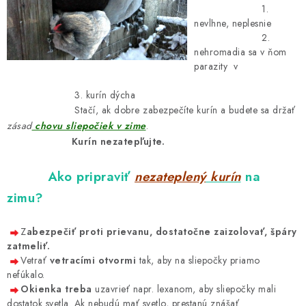
1.
nevlhne, neplesnie
2.
nehromadia sa v ňom
parazity
v
3. kurín dýcha
Stačí, ak dobre zabezpečíte kurín a budete sa držať
zásad
chovu sliepočiek v zime
.
Kurín nezatepľujte.
Ako pripraviť
nezateplený
kurín
na
zimu?
Z
abezpečiť proti prievanu, dostatočne zaizolovať, špáry
zatmeliť.
Vetrať
vetracími otvormi
tak, aby na sliepočky priamo
nefúkalo.
Okienka treba
uzavrieť napr. lexanom, aby sliepočky mali
dostatok svetla. Ak nebudú mať svetlo, prestanú znášať