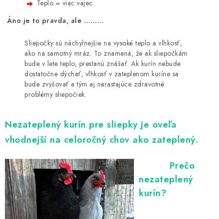
Teplo = viac vajec.
Áno je to pravda, ale .........
Sliepočky sú náchylnejšie na vysoké teplo a vlhkosť,
ako na samotný mráz. To znamená, že ak sliepočkám
bude v lete teplo, prestanú znášať. Ak kurín nebude
dostatočne dýchať, vlhkosť v zateplenom kuríne sa
bude zvyšovať a tým aj narastajúce zdravotné
problémy sliepočiek.
Nezateplený kurín pre sliepky je oveľa
vhodnejší na celoročný chov ako zateplený.
Prečo
nezateplený
kurín?