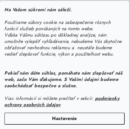
Pomôžeme vám s výberom
Na Vašom súkromí nám záleží.
Potrebujete s niečím poradiť? Sme tu pre vás!
Používame súbory cookie na zabezpečenie rôznych
objednavky
@
kurin.sk
funkcií služieb ponúkaných na tomto webe.
0950456469
Vďaka Vášmu súhlasu po dôkladnej analýze, nám
umožníte vylepšiť vyhľadávanie, nebudeme Vás zbytočne
obťažovať nevhodnou reklamou a neustále budeme
vedieť zlepšovať funkcie, výkon a použiteľnost webu.
Pokiaľ nám dáte súhlas, pomáhate nám zlepšovať náš
web, začo Vám ďakujeme. S Vašimi údajmi budeme
Z
zaobchádzať bezpečne a slušne.
á
Viac informácií si môžete prečítať v sekcii:
podmienky
Informácie pre vás
p
ochrany osobných údajov
ä
Náš príbeh od začiatku
Facebook
t
Nastavenie
Doprava
i