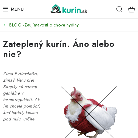
Prejsť
Hľad
na
obsah
BLOG -Zaujímavosti o chove hydiny
PRE HYDINU
Zateplený kurín. Áno alebo
PRE PSY
nie?
PRE ZAJACE
Zima ti dievčatko,
PRE DETI
zima? Veru nie!
Sliepky sú naozaj
ZÁHRADA
geniálne v
termoregulácii. Ak
im chcete pomôcť,
DOMÁCI WELLNESS
keď teploty klesnú
pod nulu, určite
PRE VTÁKY