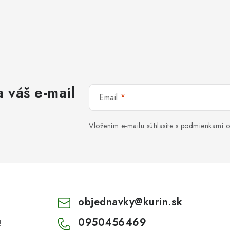
 váš e-mail
Email
Vložením e-mailu súhlasíte s
podmienkami o
objednavky
@
kurin.sk
0950456469
!