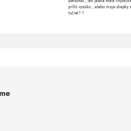
personál., len jedna malá chybička
príliš vysoko , alebo moje sliepky s
tučné? 1
ame