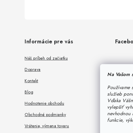
Z
á
Informácie pre vás
Faceb
p
ä
Náš príbeh od začiatku
t
Doprava
Na Vašom s
i
Kontakt
Používame s
e
Blog
služieb pon
Vďaka Vášmu
Hodnotenie obchodu
vylepšiť vy
nevhodnou r
Obchodné podmienky
funkcie, vý
Vrátenie, výmena tovaru