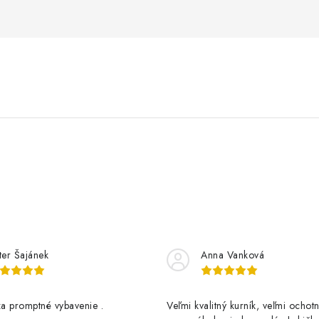
ter Šajánek
Anna Vanková
a promptné vybavenie .
Veľmi kvalitný kurník, veľmi ochotn