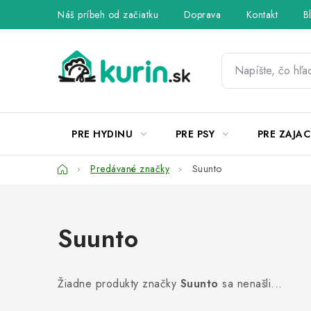
Prejsť
Náš príbeh od začiatku
Doprava
Kontakt
B
na
obsah
PRE HYDINU
PRE PSY
PRE ZAJAC
Domov
Predávané značky
Suunto
Suunto
Žiadne produkty značky
Suunto
sa nenašli...