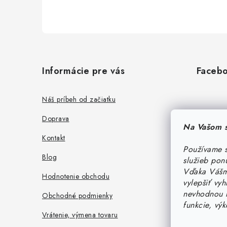
Z
á
Informácie pre vás
Faceb
p
ä
Náš príbeh od začiatku
t
Doprava
Na Vašom s
i
Kontakt
Používame s
e
Blog
služieb pon
Vďaka Vášmu
Hodnotenie obchodu
vylepšiť vy
nevhodnou r
Obchodné podmienky
funkcie, vý
Vrátenie, výmena tovaru