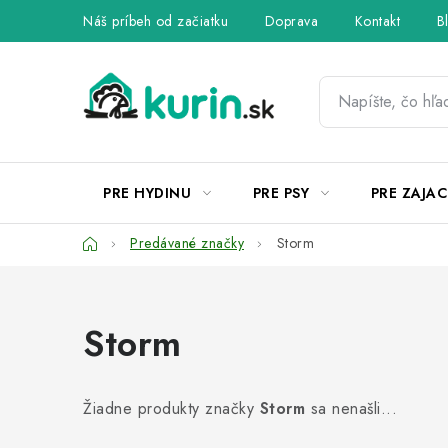
Prejsť
Náš príbeh od začiatku
Doprava
Kontakt
B
na
obsah
PRE HYDINU
PRE PSY
PRE ZAJAC
Domov
Predávané značky
Storm
Storm
Žiadne produkty značky
Storm
sa nenašli...