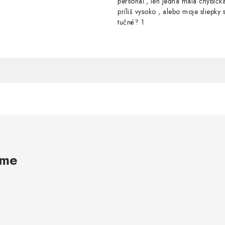
personál., len jedna malá chybička
príliš vysoko , alebo moje sliepky s
tučné? 1
ame