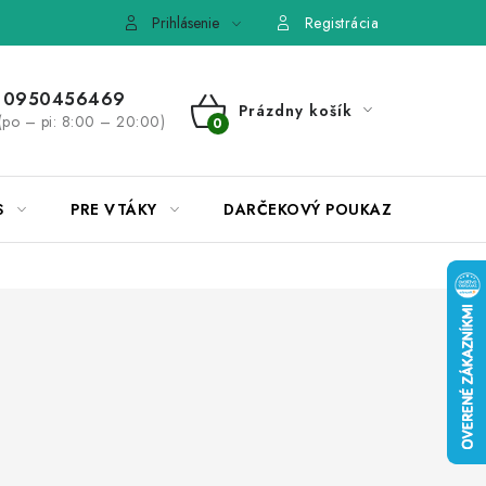
e, výmena tovaru
Pravidlá súťaží na Facebooku
Prihlásenie
Registrácia
0950456469
Prázdny košík
(po – pi: 8:00 – 20:00)
NÁKUPNÝ
KOŠÍK
S
PRE VTÁKY
DARČEKOVÝ POUKAZ