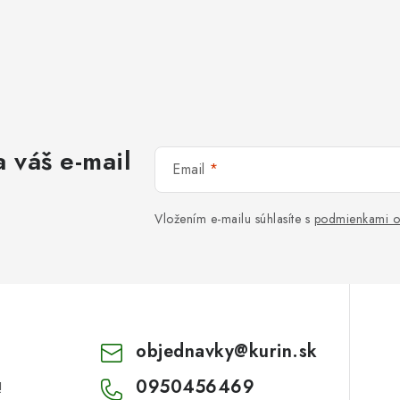
 váš e-mail
Email
Vložením e-mailu súhlasíte s
podmienkami o
objednavky
@
kurin.sk
0950456469
!