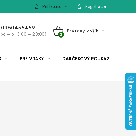
e, výmena tovaru
Pravidlá súťaží na Facebooku
Prihlásenie
Registrácia
0950456469
Prázdny košík
(po – pi: 8:00 – 20:00)
NÁKUPNÝ
KOŠÍK
S
PRE VTÁKY
DARČEKOVÝ POUKAZ