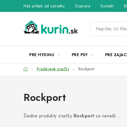
Prejsť
Náš príbeh od začiatku
Doprava
Kontakt
B
na
obsah
PRE HYDINU
PRE PSY
PRE ZAJAC
Domov
Predávané značky
Rockport
Rockport
Žiadne produkty značky
Rockport
sa nenašli...