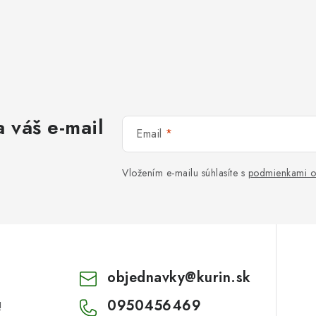
 váš e-mail
Email
Vložením e-mailu súhlasíte s
podmienkami o
objednavky
@
kurin.sk
0950456469
!