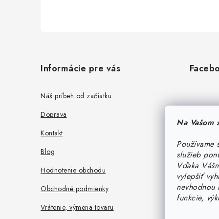
Z
á
Informácie pre vás
Faceb
p
ä
Náš príbeh od začiatku
t
Doprava
Na Vašom s
i
Kontakt
Používame s
e
Blog
služieb pon
Vďaka Vášmu
Hodnotenie obchodu
vylepšiť vy
nevhodnou r
Obchodné podmienky
funkcie, vý
Vrátenie, výmena tovaru