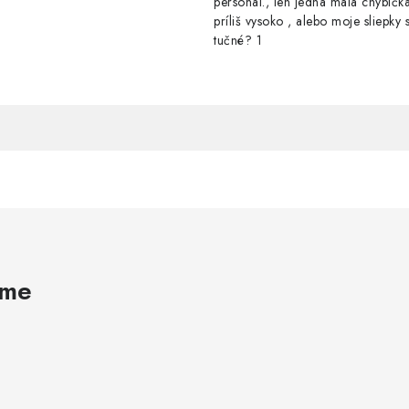
personál., len jedna malá chybička
príliš vysoko , alebo moje sliepky s
tučné? 1
ame