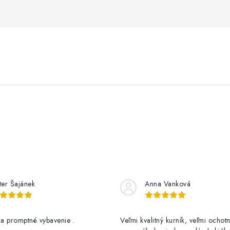
ter Šajánek
Anna Vanková
a promptné vybavenie .
Veľmi kvalitný kurník, veľmi ochotn