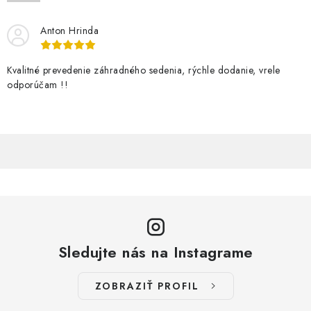
DARČEKOVÝ POUKAZ
Anton Hrinda
Náš príbeh od začiatku
Doprava
Kontakt
Blog
Hodnotenie obchodu
Obchodné podmienky
Kvalitné prevedenie záhradného sedenia, rýchle dodanie, vrele
Vrátenie, výmena tovaru
Pravidlá súťaží na Facebooku
odporúčam !!
Sledujte nás na Instagrame
ZOBRAZIŤ PROFIL