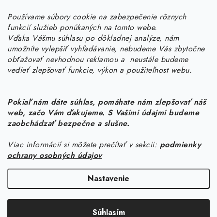
Potrebujete s niečím poradiť? Sme tu pre vás!
Používame súbory cookie na zabezpečenie rôznych
objednavky
@
kurin.sk
funkcií služieb ponúkaných na tomto webe.
0950456469
Vďaka Vášmu súhlasu po dôkladnej analýze, nám
umožníte vylepšiť vyhľadávanie, nebudeme Vás zbytočne
obťažovať nevhodnou reklamou a neustále budeme
vedieť zlepšovať funkcie, výkon a použiteľnost webu.
Pokiaľ nám dáte súhlas, pomáhate nám zlepšovať náš
web, začo Vám ďakujeme. S Vašimi údajmi budeme
Z
zaobchádzať bezpečne a slušne.
á
Viac informácií si môžete prečítať v sekcii:
podmienky
Informácie pre vás
p
ochrany osobných údajov
ä
Náš príbeh od začiatku
Facebook
t
Nastavenie
Doprava
i
Copyright 2026
KURIN.SK
. Všetky práva vyhradené.
Upraviť nastavenie
e
Kontakt
Súhlasím
cookies