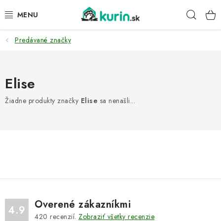
Prejsť
Hľad
na
obsah
Predávané značky
PRE HYDINU
PRE PSY
Elise
PRE ZAJACE
Žiadne produkty značky
Elise
sa nenašli...
PRE DETI
ZÁHRADA
DOMÁCI WELLNESS
PRE VTÁKY
Overené zákazníkmi
4.9
420
recenzií.
Zobraziť všetky recenzie