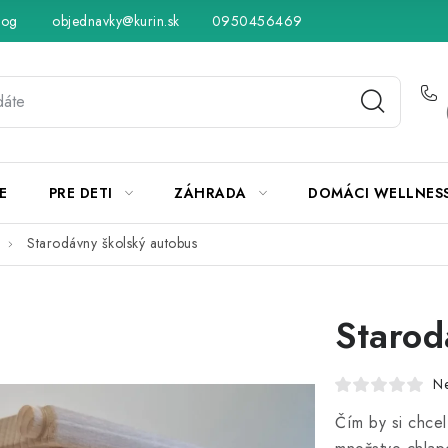
log
objednavky@kurin.sk
Hodnotenie obchodu
0950456469
Obchodné podmienky
Vráteni
E
PRE DETI
ZÁHRADA
DOMÁCI WELLNES
Starodávny školský autobus
Starod
N
Čím by si chce