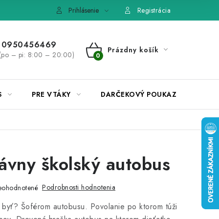
e, výmena tovaru
Pravidlá súťaží na Facebooku
Prihlásenie
Registrácia
0950456469
Prázdny košík
(po – pi: 8:00 – 20:00)
NÁKUPNÝ
KOŠÍK
S
PRE VTÁKY
DARČEKOVÝ POUKAZ
ávny školský autobus
Podrobnosti hodnotenia
eohodnotené
l byť? Šoférom autobusu. Povolanie po ktorom túži