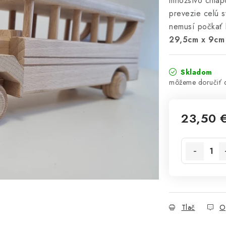
množstvo chlap
prevezie celú s
nemusí počkať 
29,5cm x 9cm 
Skladom
23,50 
Jednotková 
Tlač
O