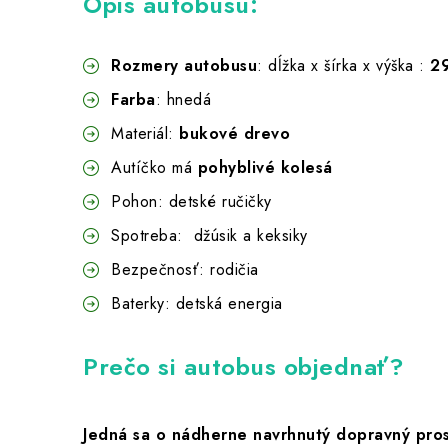
Opis autobusu:
Rozmery autobusu
: dĺžka x šírka x výška :
29
Farba
: hnedá
Materiál:
bukové drevo
Autíčko má
pohyblivé kolesá
Pohon: detské ručičky
Spotreba: džúsik a keksiky
Bezpečnosť: rodičia
Baterky: detská energia
Prečo si autobus objednať?
Jedná sa o nádherne navrhnutý dopravný pros