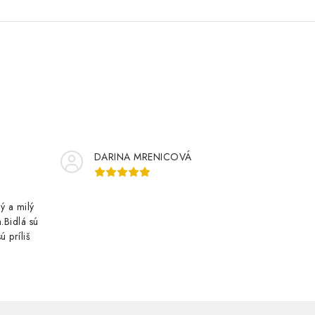
DARINA MRENICOVÁ
ý a milý
.Bidlá sú
ú príliš