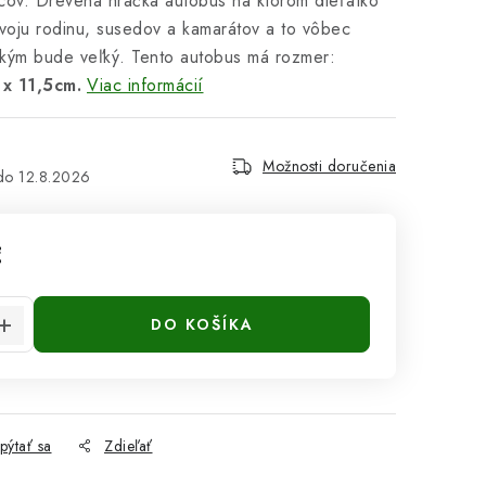
cov. Drevená hračka autobus na ktorom dieťatko
voju rodinu, susedov a kamarátov a to vôbec
kým bude veľký. Tento autobus má rozmer:
x 11,5cm.
Viac informácií
Možnosti doručenia
12.8.2026
€
cena:
DO KOŠÍKA
pýtať sa
Zdieľať