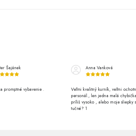
ter Šajánek
Anna Vanková
a promptné vybavenie .
Veľmi kvalitný kurník, veľmi ochotn
personál., len jedna malá chybička
príliš vysoko , alebo moje sliepky s
tučné? 1