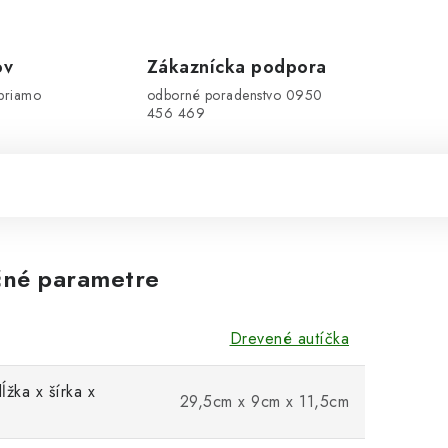
ov
Zákaznícka podpora
priamo
odborné poradenstvo 0950
456 469
né parametre
Drevené autíčka
ĺžka x šírka x
29,5cm x 9cm x 11,5cm