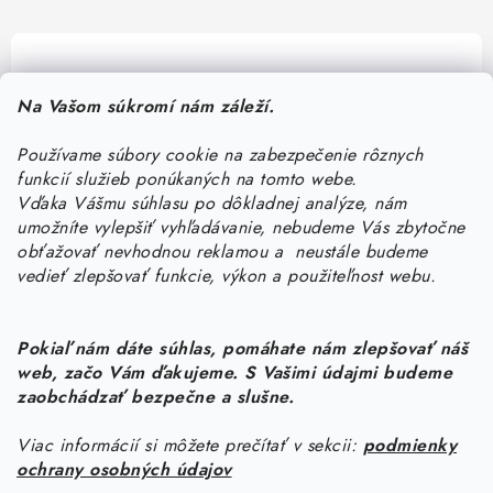
Pomôžeme vám s výberom
Na Vašom súkromí nám záleží.
Potrebujete s niečím poradiť? Sme tu pre vás!
Používame súbory cookie na zabezpečenie rôznych
objednavky
@
kurin.sk
funkcií služieb ponúkaných na tomto webe.
0950456469
Vďaka Vášmu súhlasu po dôkladnej analýze, nám
umožníte vylepšiť vyhľadávanie, nebudeme Vás zbytočne
obťažovať nevhodnou reklamou a neustále budeme
vedieť zlepšovať funkcie, výkon a použiteľnost webu.
Pokiaľ nám dáte súhlas, pomáhate nám zlepšovať náš
web, začo Vám ďakujeme. S Vašimi údajmi budeme
Z
zaobchádzať bezpečne a slušne.
á
Viac informácií si môžete prečítať v sekcii:
podmienky
Informácie pre vás
p
ochrany osobných údajov