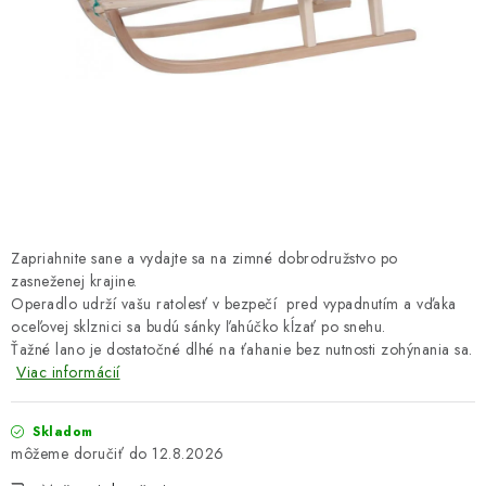
DARČEKOVÝ POUKAZ
Náš príbeh od začiatku
Doprava
Kontakt
Blog
Hodnotenie obchodu
Obchodné podmienky
Vrátenie, výmena tovaru
Pravidlá súťaží na Facebooku
Zapriahnite sane a vydajte sa na zimné dobrodružstvo po
zasneženej krajine.
Operadlo udrží vašu ratolesť v bezpečí pred vypadnutím a vďaka
oceľovej sklznici sa budú sánky ľahúčko kĺzať po snehu.
Ťažné lano je dostatočné dlhé na ťahanie bez nutnosti zohýnania sa.
Viac informácií
Skladom
12.8.2026