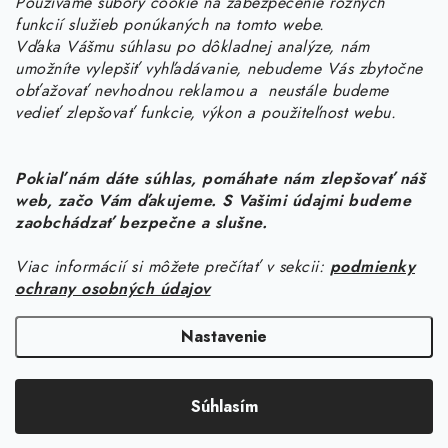
Používame súbory cookie na zabezpečenie rôznych
objednavky
@
kurin.sk
funkcií služieb ponúkaných na tomto webe.
0950456469
Vďaka Vášmu súhlasu po dôkladnej analýze, nám
umožníte vylepšiť vyhľadávanie, nebudeme Vás zbytočne
obťažovať nevhodnou reklamou a neustále budeme
vedieť zlepšovať funkcie, výkon a použiteľnost webu.
Pokiaľ nám dáte súhlas, pomáhate nám zlepšovať náš
web, začo Vám ďakujeme. S Vašimi údajmi budeme
Z
zaobchádzať bezpečne a slušne.
á
Viac informácií si môžete prečítať v sekcii:
podmienky
Informácie pre vás
p
ochrany osobných údajov
ä
Náš príbeh od začiatku
Facebook
t
Nastavenie
Doprava
i
Copyright 2026
KURIN.SK
. Všetky práva vyhradené.
Upraviť nastavenie
e
Kontakt
Súhlasím
cookies
Blog
Vytvoril Shoptet