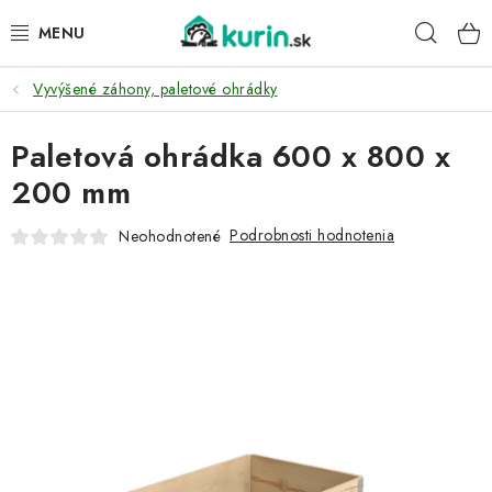
Prejsť
Hľad
na
obsah
Vyvýšené záhony, paletové ohrádky
PRE HYDINU
Paletová ohrádka 600 x 800 x
PRE PSY
200 mm
PRE ZAJACE
Podrobnosti hodnotenia
Neohodnotené
PRE DETI
ZÁHRADA
DOMÁCI WELLNESS
PRE VTÁKY