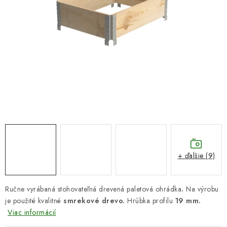
DARČEKOVÝ POUKAZ
Náš príbeh od začiatku
Doprava
Kontakt
Blog
Hodnotenie obchodu
Obchodné podmienky
Vrátenie, výmena tovaru
Pravidlá súťaží na Facebooku
+ ďalšie (9)
Ručne vyrábaná stohovateľná drevená paletová ohrádka
.
Na výrobu
je použité kvalitné
smrekové drevo.
Hrúbka profilu
19
mm.
Viac informácií