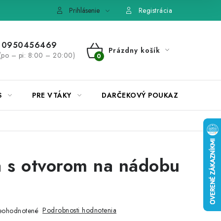
e, výmena tovaru
Pravidlá súťaží na Facebooku
Prihlásenie
Registrácia
0950456469
Prázdny košík
(po – pi: 8:00 – 20:00)
NÁKUPNÝ
KOŠÍK
S
PRE VTÁKY
DARČEKOVÝ POUKAZ
a s otvorom na nádobu
Podrobnosti hodnotenia
eohodnotené