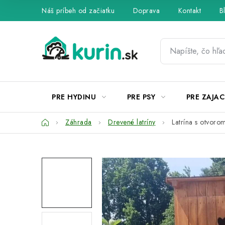
Prejsť
Náš príbeh od začiatku
Doprava
Kontakt
B
na
obsah
PRE HYDINU
PRE PSY
PRE ZAJAC
Domov
Záhrada
Drevené latríny
Latrína s otvor