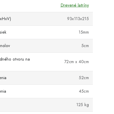
Drevené latríny
DxHxV)
93x113x215
siek
15mm
nolov
5cm
dného otvoru na
72cm x 40cm
enia
52cm
enia
45cm
125 kg