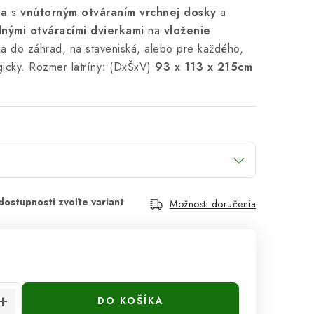
na
s
vnútorným otváraním vrchnej dosky
a
dnými otváracími dvierkami
na
vloženie
na do záhrad, na staveniská, alebo pre každého,
gicky. Rozmer latríny: (DxŠxV)
93 x 113 x 215cm
Možnosti doručenia
cena:
DO KOŠÍKA