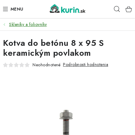
Prejsť
Hľad
na
obsah
Skleníky a foliovníky
PRE HYDINU
Kotva do betónu 8 x 95 S
PRE PSY
keramickým povlakom
PRE ZAJACE
Podrobnosti hodnotenia
Neohodnotené
PRE DETI
ZÁHRADA
DOMÁCI WELLNESS
PRE VTÁKY