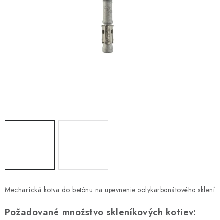
DARČEKOVÝ POUKAZ
Náš príbeh od začiatku
Doprava
Kontakt
Blog
Hodnotenie obchodu
Obchodné podmienky
Vrátenie, výmena tovaru
Pravidlá súťaží na Facebooku
Mechanická kotva do betónu na upevnenie polykarbonátového skleníka.
Požadované množstvo skleníkových kotiev:
