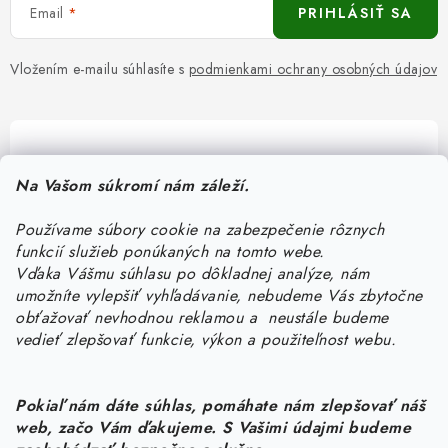
Email
PRIHLÁSIŤ SA
Vložením e-mailu súhlasíte s
podmienkami ochrany osobných údajov
Pomôžeme vám s výberom
Na Vašom súkromí nám záleží.
Potrebujete s niečím poradiť? Sme tu pre vás!
Používame súbory cookie na zabezpečenie rôznych
objednavky
@
kurin.sk
funkcií služieb ponúkaných na tomto webe.
0950456469
Vďaka Vášmu súhlasu po dôkladnej analýze, nám
umožníte vylepšiť vyhľadávanie, nebudeme Vás zbytočne
obťažovať nevhodnou reklamou a neustále budeme
vedieť zlepšovať funkcie, výkon a použiteľnost webu.
Pokiaľ nám dáte súhlas, pomáhate nám zlepšovať náš
web, začo Vám ďakujeme. S Vašimi údajmi budeme