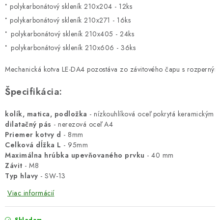
•
•
• 
•
polykarbonátový skleník 210x606 - 36ks

Mechanická kotva LE-DA4 pozostáva zo závitového čapu s rozperným ku
Špecifikácia:
kolík, matica, podložka
dilatačný pás
Priemer kotvy d
Celková dĺžka L
Maximálna hrúbka upevňovaného prvku
Závit
Typ hlavy
 - SW-13
Viac informácií