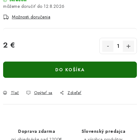
Skladom
12.8.2026
Možnosti doručenia
2 €
Jednotková cena:
DO KOŠÍKA
Tlač
Opýtať sa
Zdieľať
Doprava zdarma
Slovenský predajca
pri objednávke nad 1200€
a výrobca produktov