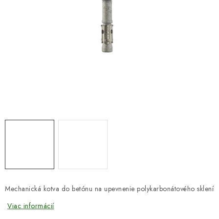
DARČEKOVÝ POUKAZ
Náš príbeh od začiatku
Doprava
Kontakt
Blog
Hodnotenie obchodu
Obchodné podmienky
Vrátenie, výmena tovaru
Pravidlá súťaží na Facebooku
Viac informácií