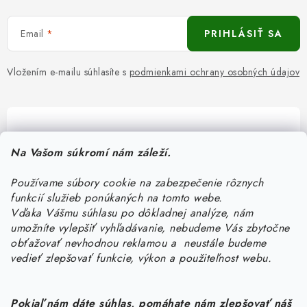
Email
PRIHLÁSIŤ SA
Vložením e-mailu súhlasíte s
podmienkami ochrany osobných údajov
Pomôžeme vám s výberom
Na Vašom súkromí nám záleží.
Potrebujete s niečím poradiť? Sme tu pre vás!
Používame súbory cookie na zabezpečenie rôznych
objednavky
@
kurin.sk
funkcií služieb ponúkaných na tomto webe.
0950456469
Vďaka Vášmu súhlasu po dôkladnej analýze, nám
umožníte vylepšiť vyhľadávanie, nebudeme Vás zbytočne
obťažovať nevhodnou reklamou a neustále budeme
vedieť zlepšovať funkcie, výkon a použiteľnost webu.
Pokiaľ nám dáte súhlas, pomáhate nám zlepšovať náš