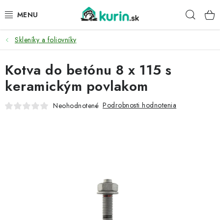
Prejsť
Hľad
na
obsah
Skleníky a foliovníky
PRE HYDINU
Kotva do betónu 8 x 115 s
PRE PSY
keramickým povlakom
PRE ZAJACE
Podrobnosti hodnotenia
Neohodnotené
PRE DETI
ZÁHRADA
DOMÁCI WELLNESS
PRE VTÁKY