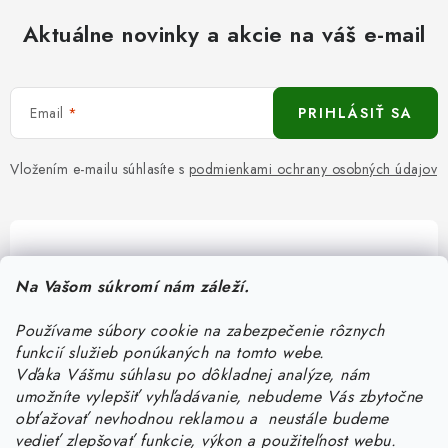
Aktuálne novinky a akcie na váš e-mail
Email
PRIHLÁSIŤ SA
Vložením e-mailu súhlasíte s
podmienkami ochrany osobných údajov
Pomôžeme vám s výberom
Na Vašom súkromí nám záleží.
Potrebujete s niečím poradiť? Sme tu pre vás!
Používame súbory cookie na zabezpečenie rôznych
objednavky
@
kurin.sk
funkcií služieb ponúkaných na tomto webe.
0950456469
Vďaka Vášmu súhlasu po dôkladnej analýze, nám
umožníte vylepšiť vyhľadávanie, nebudeme Vás zbytočne
obťažovať nevhodnou reklamou a neustále budeme
vedieť zlepšovať funkcie, výkon a použiteľnost webu.