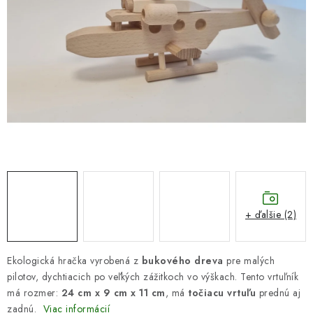
DARČEKOVÝ POUKAZ
Náš príbeh od začiatku
Doprava
Kontakt
Blog
Hodnotenie obchodu
Obchodné podmienky
Vrátenie, výmena tovaru
Pravidlá súťaží na Facebooku
+ ďalšie (2)
Ekologická hračka vyrobená z
bukového dreva
pre malých
pilotov, dychtiacich po veľkých zážitkoch vo výškach. Tento vrtuľník
má rozmer:
24 cm x 9 cm x 11 cm
,
má
točiacu vrtuľu
prednú aj
zadnú.
Viac informácií