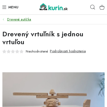
Prejsť
Hľad
na
obsah
Drevené autíčka
PRE HYDINU
Drevený vrtuľník s jednou
PRE PSY
vrtuľou
PRE ZAJACE
Podrobnosti hodnotenia
Neohodnotené
PRE DETI
ZÁHRADA
DOMÁCI WELLNESS
PRE VTÁKY