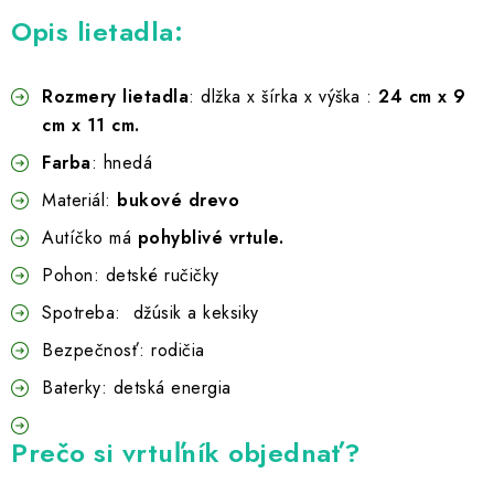
Opis lietadla:
Rozmery lietadla
: dlžka x šírka x výška :
24 cm x 9
cm x 11 cm.
Farba
: hnedá
Materiál:
bukové drevo
Autíčko má
pohyblivé vrtule.
Pohon: detské ručičky
Spotreba: džúsik a keksiky
Bezpečnosť: rodičia
Baterky: detská energia
Prečo si vrtuľník objednať?