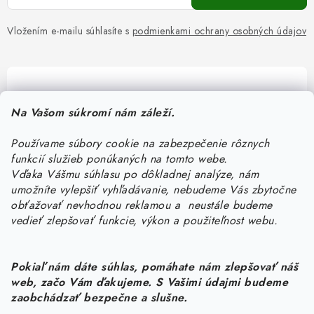
Vložením e-mailu súhlasíte s
podmienkami ochrany osobných údajov
Pomôžeme vám s výberom
Na Vašom súkromí nám záleží.
Potrebujete s niečím poradiť? Sme tu pre vás!
Používame súbory cookie na zabezpečenie rôznych
objednavky
@
kurin.sk
funkcií služieb ponúkaných na tomto webe.
0950456469
Vďaka Vášmu súhlasu po dôkladnej analýze, nám
umožníte vylepšiť vyhľadávanie, nebudeme Vás zbytočne
obťažovať nevhodnou reklamou a neustále budeme
vedieť zlepšovať funkcie, výkon a použiteľnost webu.
Pokiaľ nám dáte súhlas, pomáhate nám zlepšovať náš
web, začo Vám ďakujeme. S Vašimi údajmi budeme
Z
zaobchádzať bezpečne a slušne.