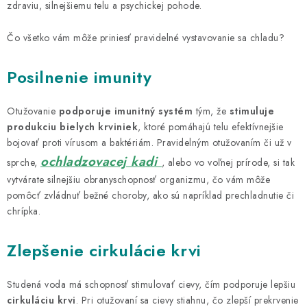
DARČEKOVÝ POUKAZ
zdraviu, silnejšiemu telu a psychickej pohode.
Čo všetko vám môže priniesť pravidelné vystavovanie sa chladu?
Náš príbeh od začiatku
Doprava
Kontakt
Blog
Hodnotenie obchodu
Obchodné podmienky
Posilnenie imunity
Vrátenie, výmena tovaru
Pravidlá súťaží na Facebooku
Otužovanie
podporuje imunitný systém
tým, že
stimuluje
produkciu bielych krviniek
, ktoré pomáhajú telu efektívnejšie
bojovať proti vírusom a baktériám. Pravidelným otužovaním či už v
ochladzovacej kadi
sprche,
, alebo vo voľnej prírode, si tak
vytvárate silnejšiu obranyschopnosť organizmu, čo vám môže
pomôcť zvládnuť bežné choroby, ako sú napríklad prechladnutie či
chrípka.
Zlepšenie cirkulácie krvi
Studená voda má schopnosť stimulovať cievy, čím podporuje lepšiu
cirkuláciu krvi
. Pri otužovaní sa cievy stiahnu, čo zlepší prekrvenie