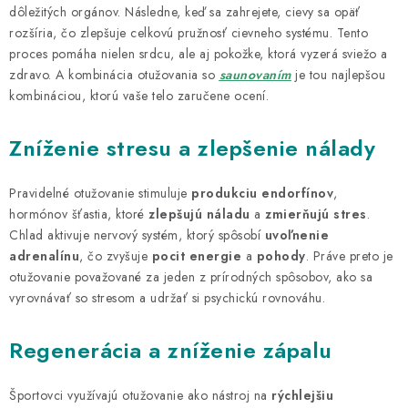
dôležitých orgánov. Následne, keď sa zahrejete, cievy sa opäť
rozšíria, čo zlepšuje celkovú pružnosť cievneho systému. Tento
proces pomáha nielen srdcu, ale aj pokožke, ktorá vyzerá sviežo a
zdravo. A kombinácia otužovania so
saunovaním
je tou najlepšou
kombináciou, ktorú vaše telo zaručene ocení.
Zníženie stresu a zlepšenie nálady
Pravidelné otužovanie stimuluje
produkciu endorfínov
,
hormónov šťastia, ktoré
zlepšujú náladu
a
zmierňujú stres
.
Chlad aktivuje nervový systém, ktorý spôsobí
uvoľnenie
adrenalínu
, čo zvyšuje
pocit energie
a
pohody
. Práve preto je
otužovanie považované za jeden z prírodných spôsobov, ako sa
vyrovnávať so stresom a udržať si psychickú rovnováhu.
Regenerácia a zníženie zápalu
Športovci využívajú otužovanie ako nástroj na
rýchlejšiu