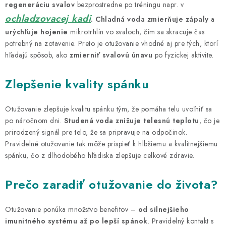
regeneráciu svalov
bezprostredne po tréningu napr. v
ochladzovacej kadi
.
Chladná voda zmierňuje zápaly
a
urýchľuje hojenie
mikrotrhlín vo svaloch, čím sa skracuje čas
potrebný na zotavenie. Preto je otužovanie vhodné aj pre tých, ktorí
hľadajú spôsob, ako
zmierniť svalovú únavu
po fyzickej aktivite.
Zlepšenie kvality spánku
Otužovanie zlepšuje kvalitu spánku tým, že pomáha telu uvoľniť sa
po náročnom dni.
Studená voda znižuje telesnú teplotu
, čo je
prirodzený signál pre telo, že sa pripravuje na odpočinok.
Pravidelné otužovanie tak môže prispieť k hlbšiemu a kvalitnejšiemu
spánku, čo z dlhodobého hľadiska zlepšuje celkové zdravie.
Prečo zaradiť otužovanie do života?
Otužovanie ponúka množstvo benefitov –
od silnejšieho
imunitného systému až po lepší spánok
. Pravidelný kontakt s