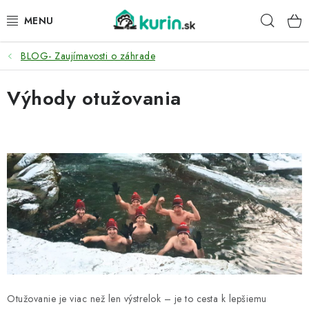
Prejsť
Hľad
na
obsah
BLOG- Zaujímavosti o záhrade
PRE HYDINU
Výhody otužovania
PRE PSY
PRE ZAJACE
PRE DETI
ZÁHRADA
DOMÁCI WELLNESS
PRE VTÁKY
Otužovanie je viac než len výstrelok – je to cesta k lepšiemu