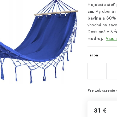
Hojdacia sieť
cm.
Vyrobená na
bavlna
a
30% 
vhodná na zaves
Dostupná v 3
f
modrej.
Viac i
Farba
31 €
Jednotková 