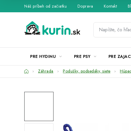
Prejsť
Náš príbeh od začiatku
Doprava
Kontakt
B
na
obsah
PRE HYDINU
PRE PSY
PRE ZAJAC
Domov
Záhrada
Podušky, podsedáky, siete
Húpac