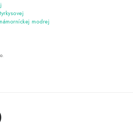
ej
vej
 modrej
to.
)