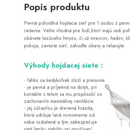
Popis produktu
Pevná pohodlná hojdacia sieť pre 1 osobu z pevné
riešenie. Veľmi vhodná pre ľudí,ktorí majú radi p
obávate lezúceho hmyzu, či už mravcov, hadov, kli
pokoja, zaveste sieť, zahoďte obavy a relaxujte.
Výhody hojdacej siete :
- ľahko sa kedykoľvek zloží a presunie
- je pevná a príjemná na dotyk, pri
kontakte s telom sa mu prispôsobí so
zachovaním maximálnej ventilácie.
- jej súčasťou je drevená hrazda,
ktorá udržuje laná rovnomerne od
seba vzdialené a tým zabezpečuje
sieti lepšiu stabilitu pri používaní.