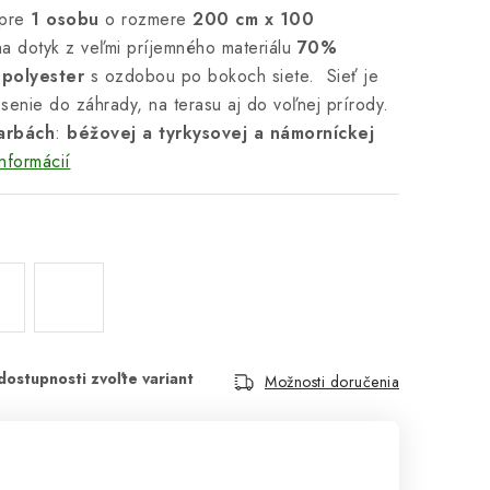
pre
1 osobu
o rozmere
200 cm x 100
 dotyk z veľmi príjemného materiálu
70%
polyester
s ozdobou po bokoch siete. Sieť je
enie do záhrady, na terasu aj do voľnej prírody.
arbách
:
béžovej a tyrkysovej a námorníckej
nformácií
Možnosti doručenia
cena: