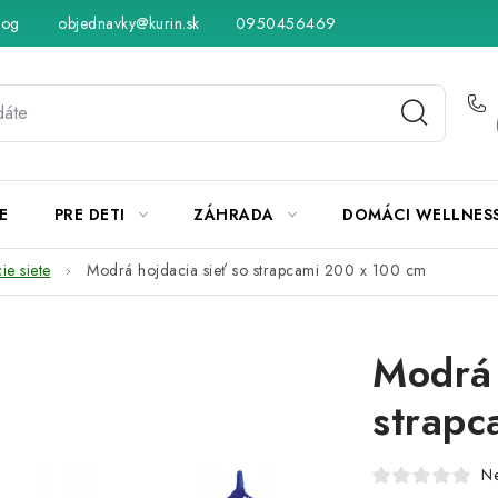
log
objednavky@kurin.sk
Hodnotenie obchodu
0950456469
Obchodné podmienky
Vráteni
E
PRE DETI
ZÁHRADA
DOMÁCI WELLNES
ie siete
Modrá hojdacia sieť so strapcami 200 x 100 cm
Modrá 
strapc
N