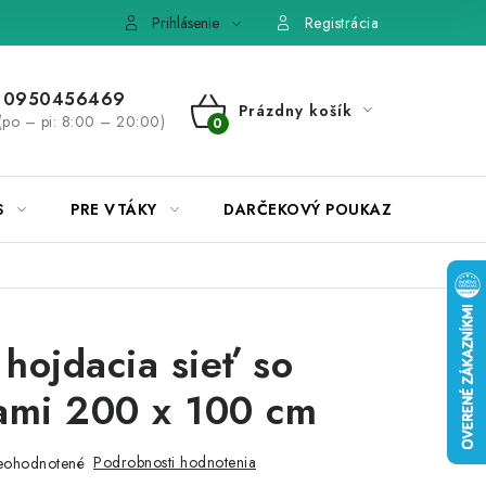
e, výmena tovaru
Pravidlá súťaží na Facebooku
Prihlásenie
Registrácia
0950456469
Prázdny košík
(po – pi: 8:00 – 20:00)
NÁKUPNÝ
KOŠÍK
S
PRE VTÁKY
DARČEKOVÝ POUKAZ
hojdacia sieť so
ami 200 x 100 cm
Podrobnosti hodnotenia
eohodnotené